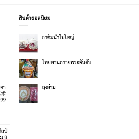
สินค้ายอดนิยม
กาต้มน้ำใบใหญ่
ไทยทานถวายพระอันดับ
าคา
ถุงย่าม
艺术
99
ิลป์
ลม 8