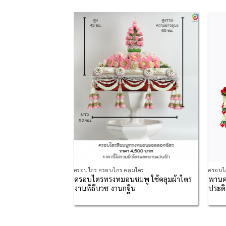
Add to
Add to
Wishlist
Wishlist
มไตร
ครอบไตร ครอบไกร คลุมไตร
ครอบไ
ครอบไตรทรงหมอนชมพู ใช้คลุมผ้าไตร
พานค
ีบุปผามงคล
งานพิธีบวช งานกฐิน
ประดิ