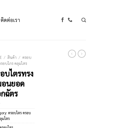
ติดต่อเรา
E
/
สินค้า
/
ครอบ
ครอบไกร คลุมไตร
รอบไตรทรง
มอนยอด
กฉัตร
gory:
ครอบไตร ครอบ
ลุมไตร
ครอบไตร