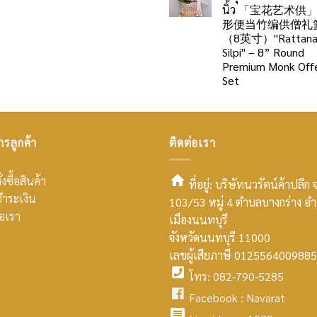
นิ้ว 「宝花艺术供
形便当竹编供僧礼
（8英寸）"Rattan
Silpi" – 8” Round
Premium Monk Offe
Set
ารลูกค้า
ติดต่อเรา
่งซื้อสินค้า
ที่อยู่: บริษัทนวรัตน์ค้าปลีก 
ำระเงิน
103/53 หมู่ 4 ตำบลบางกร่าง อ
smt2
่อเรา
เมืองนนทบุรี
home
จังหวัดนนทบุรี 11000
เลขผู้เสียภาษี 0125564009885
icon
โทร: 082-790-5285
facebook
Facebook :
Navarat
facebook