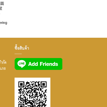
」圆
篮
a
ring
ซื้อสินค้า
จำกัด
ำเภอ