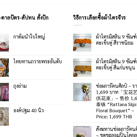
-ตาลปัตร-สัปทน สั่งปัก
วิธีการเลือกซื้อผ้าไตรจีวร
กาต้มน้ำใบใหญ่
ผ้าไตรมิสลิน 9 ขัณฑ์
ตะเข็บคู่ สีราชนิยม
ไทยทานถวายพระอันดับ
ผ้าไตรมิสลิน 9 ขัณฑ์
ตะเข็บคู่ สีแก่นขนุน
ถุงย่าม
ช่อผการัตนศิลป์ – ร
1,699 บาท「宝花
供花束」– 售价 1,6
泰铢 “Rattana Silpi
องค์ปฐม 40 นิ้ว
Floral Bouquet” –
Price: 1,699 THB
สังฆทานช่อผการัตนศ
– ชุดชะลอมปิ่นโตก