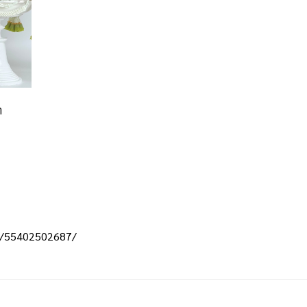
า
6/55402502687/