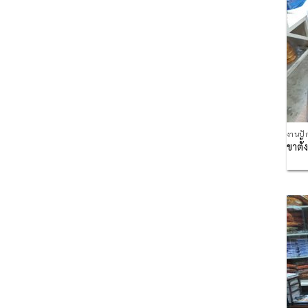
งานปั
ขาตั