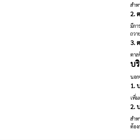
สำหร
2. 
มีกา
ถวา
3. 
ตาล
บร
นอกจ
1. 
เพิ่
2. 
สำห
ต้อง