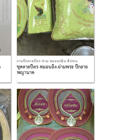
งานปักตาลปัตร-ย่าม-หมอนกฐิน-สัปทน
ก
ชุดตาลปัตร-หมอนอิง-ย่ามพระ ปักลาย
พญานาค
d to
Add to
hlist
Wishlist