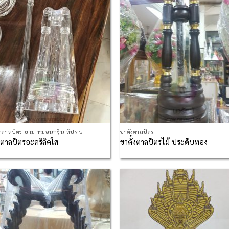
Wishlist
Wis
กตาลปัตร-ย่าม-หมอนกฐิน-สัปทน
ขาตั้งตาลปัตร
้งตาลปัตรอะคริลิคใส
ขาตั้งตาลปัตรไม้ ประดับทอง
Add to
Ad
Wishlist
Wis