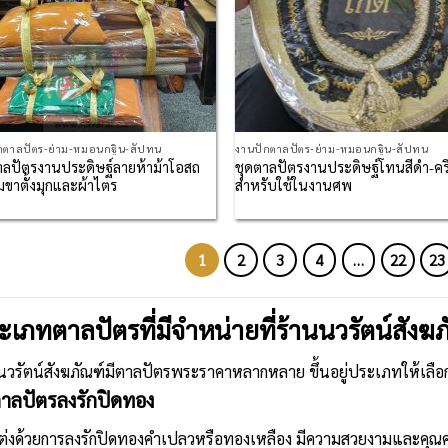
กตาลปัตร-ย่าม-หมอนกฐิน-สัปทน
งานปักตาลปัตร-ย่าม-หมอนกฐิน-สัปทน
าลปัตรงานประดิษฐ์ลายห้าม้าโอสถ
ชุดตาลปัตรงานประดิษฐ์โทนสีดำ-คร
มขาตั้งมุกและผ้าไตร
สำหรับใช้ในงานศพ
1
2
3
4
…
22
23
ะเภทตาลปัตรที่มีจำหน่ายที่ร้านนวรัตน์สังฆภ
นวรัตน์สังฆภัณฑ์มี
ตาลปัตรพระราคา
หลากหลาย ขึ้นอยู่ประเภทให้เลือ
ตาลปัตรลงรักปิดทอง
่งด้วยการลงรักปิดทองคำเปลวหรือทองเหลือง มีความสวยงามและคุณค่