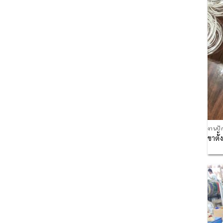
งานปั
ขาตั