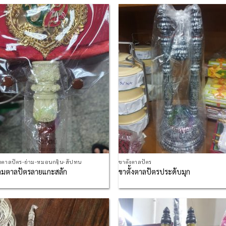
Add to
Ad
Wishlist
Wis
กตาลปัตร-ย่าม-หมอนกฐิน-สัปทน
ขาตั้งตาลปัตร
้ามตาลปัตรลายแกะสลัก
ขาตั้งตาลปัตรประดับมุก
Add to
Ad