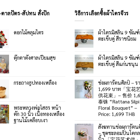
-ตาลปัตร-สัปทน สั่งปัก
วิธีการเลือกซื้อผ้าไตรจีวร
ดอกไม้คลุมไตร
ผ้าไตรมิสลิน 9 ขัณฑ์
ตะเข็บคู่ สีราชนิยม
ตุ๊กตาตั้งศาลเปี่ยมสุข
ผ้าไตรมิสลิน 9 ขัณฑ์
ตะเข็บคู่ สีแก่นขนุน
กระถางธูปทองเหลือง
ช่อผการัตนศิลป์ – ร
1,699 บาท「宝花
供花束」– 售价 1,6
泰铢 “Rattana Silpi
พระหลวงพ่อโสธร หน้า
Floral Bouquet” –
ตัก 30 นิ้ว เนื้อทองเหลือง
Price: 1,699 THB
ฐานไม้เคลือบเงา
สังฆทานช่อผการัตนศ
– ชุดชะลอมปิ่นโตก
นิ้ว 「宝花艺术供