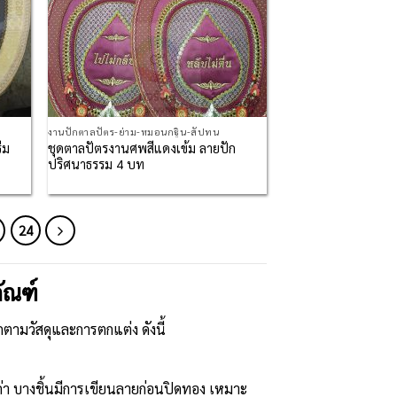
งานปักตาลปัตร-ย่าม-หมอนกฐิน-สัปทน
ีม
ชุดตาลปัตรงานศพสีแดงเข้ม ลายปัก
ปริศนาธรรม 4 บท
24
ัณฑ์
กตามวัสดุและการตกแต่ง ดังนี้
า บางชิ้นมีการเขียนลายก่อนปิดทอง เหมาะ