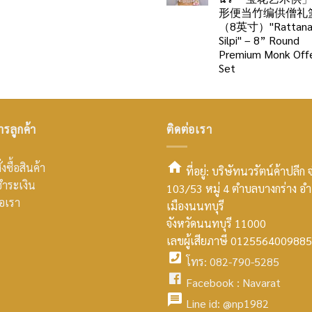
形便当竹编供僧礼
（8英寸）"Rattan
Silpi" – 8” Round
Premium Monk Offe
Set
ารลูกค้า
ติดต่อเรา
่งซื้อสินค้า
ที่อยู่: บริษัทนวรัตน์ค้าปลีก 
ำระเงิน
103/53 หมู่ 4 ตำบลบางกร่าง อ
smt2
่อเรา
เมืองนนทบุรี
home
จังหวัดนนทบุรี 11000
เลขผู้เสียภาษี 0125564009885
icon
โทร: 082-790-5285
facebook
Facebook :
Navarat
facebook
icon
Line id:
@np1982