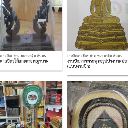
กตาลปัตร-ย่าม-หมอนกฐิน-สัปทน
งานปักตาลปัตร-ย่าม-หมอนกฐิน-สัปทน
งานปักภาพพระพุทธรูปปางนาคปร
้งตาลปัตรไม้แกะลายพญานาค
(แบบงานปัก)
Add to
Ad
Wishlist
Wis