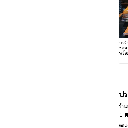
งานปั
ชุดต
พร้อ
ปร
ร้าน
1. 
ตกแต