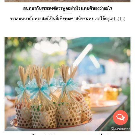
สนทนากับพระสงฆ์ควรพูดอย่างไร แทนตัวเองว่าอะไร
การสนทนากับพระสงฆ์เป็นสิ่งที่พุทธศาสนิกชนพบเจอได้อยู่เส [...] [...]