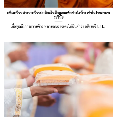
อติเรกจีวร ต่างจากจีวรปกติอะไร มีกฎเกณฑ์อย่างไรบ้าง เข้าใจง่ายตามพ
ระวินัย
เมื่อพูดถึงการถวายจีวร หลายคนอาจเคยได้ยินคำว่า อติเรกจี [...] [...]