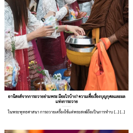
อานิสงส์จากการถวายย่ามพระ มีอะไรบ้าง? ความเชื่อเรื่องบุญกุศลและผล
แห่งการถวาย
ในพระพุทธศาสนา การถวายเครื่องใช้แด่พระสงฆ์ถือเป็นการทำบ [...] [...]