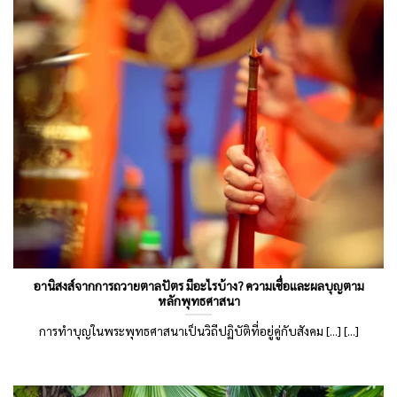
อานิสงส์จากการถวายตาลปัตร มีอะไรบ้าง? ความเชื่อและผลบุญตาม
หลักพุทธศาสนา
การทำบุญในพระพุทธศาสนาเป็นวิถีปฏิบัติที่อยู่คู่กับสังคม [...] [...]