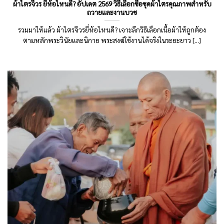
ผ้าไตรจีวร ยี่ห้อไหนดี? อัปเดต 2569 วิธีเลือกซื้อชุดผ้าไตรคุณภาพสำหรับ
ถวายและงานบวช
รวมมาให้แล้ว ผ้าไตรจีวรยี่ห้อไหนดี? เจาะลึกวิธีเลือกเนื้อผ้าให้ถูกต้อง
ตามหลักพระวินัยและนิกาย พระสงฆ์ใช้งานได้จริงในระยะยาว [...]