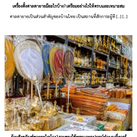
เครื่องตั้งศาลตายายมีอะไรบ้าง? เตรียมอย่างไรให้ครบและเหมาะสม
ศาลตายายเป็นส่วนสำคัญของบ้านไทย เป็นสถานที่สักการะผู้ที [...] [...]
ร้านสังฆภัณฑ์ขายอะไรบ้าง? รวมของใช้พระและอุปกรณ์ทำบุญที่ควรรู้