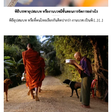
พิธีบรรชาอุปสมบท หรืองานบวชมีขั้นตอนการจัดการอย่างไร
พิธีอุปสมบท หรือที่คนไทยเรียกกันติดปากว่า งานบวช เป็นพิ [...] [...]