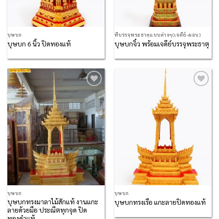
บุษบก
ที่บรรจุพระธาตุแบบต่างๆ(เจดีย์-ผอบ)
บุษบก 6 นิ้ว ปิดทองแท้
บุษบกจิ๋ว พร้อมเจดีย์บรรจุพระธาตุ
Add to
Add to
Wishlist
Wishlist
บุษบก
บุษบก
บุษบกทรงมาลาไม้สักแท้ งานแกะ
บุษบกทรงเรือ แกะลายปิดทองแท้
ลายด้วยมือ ประณีตทุกจุด ปิด
ทองคำแท้