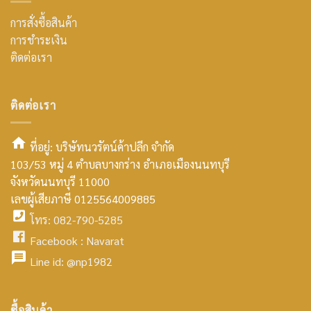
การสั่งซื้อสินค้า
การชำระเงิน
ติดต่อเรา
ติดต่อเรา
ที่อยู่: บริษัทนวรัตน์ค้าปลีก จำกัด
103/53 หมู่ 4 ตำบลบางกร่าง อำเภอเมืองนนทบุรี
smt2
จังหวัดนนทบุรี 11000
home
เลขผู้เสียภาษี 0125564009885
โทร: 082-790-5285
icon
facebook
Facebook :
Navarat
facebook
icon
Line id:
@np1982
icon
facebook
ซื้อสินค้า