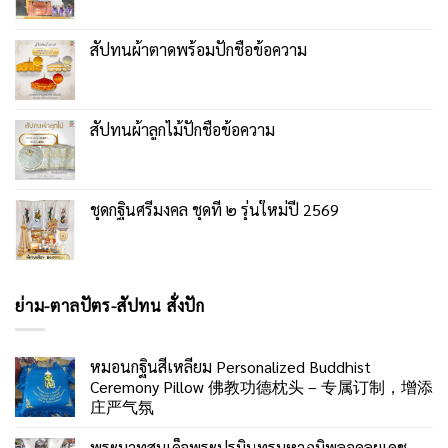
สัปทนผ้าตาดพร้อมปักชื่อข้อความ
สัปทนผ้าลูกไม้ปักชื่อข้อความ
ชุดกฐินศรีมงคล ชุดที่ ๒ รุ่นใหม่ปี 2569
ย่าม-ตาลปัตร-สัปทน สั่งปัก
หมอนกฐินสี่เหลี่ยม Personalized Buddhist
Ceremony Pillow 佛教功德枕头 – 专属订制，增添
庄严气氛
พระบาทสมเด็จพระปรมินทรมหาภูมิพลอดุลยเดช