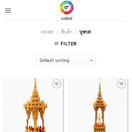
Skip
to
content
HOME
/
สินค้า
/
บุษบก
FILTER
Add to
Add to
Wishlist
Wishlist