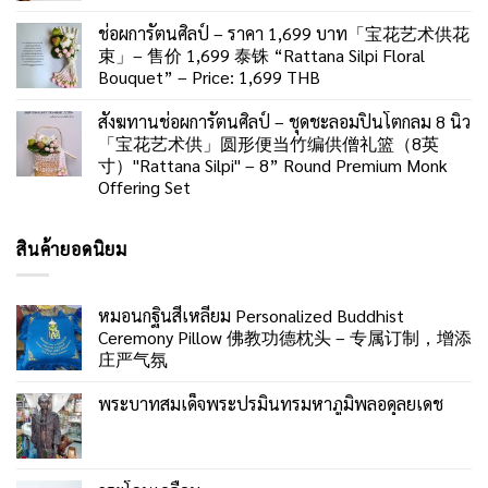
ช่อผการัตนศิลป์ – ราคา 1,699 บาท「宝花艺术供花
束」– 售价 1,699 泰铢 “Rattana Silpi Floral
Bouquet” – Price: 1,699 THB
สังฆทานช่อผการัตนศิลป์ – ชุดชะลอมปิ่นโตกลม 8 นิ้ว
「宝花艺术供」圆形便当竹编供僧礼篮（8英
寸）"Rattana Silpi" – 8” Round Premium Monk
Offering Set
สินค้ายอดนิยม
หมอนกฐินสี่เหลี่ยม Personalized Buddhist
Ceremony Pillow 佛教功德枕头 – 专属订制，增添
庄严气氛
พระบาทสมเด็จพระปรมินทรมหาภูมิพลอดุลยเดช