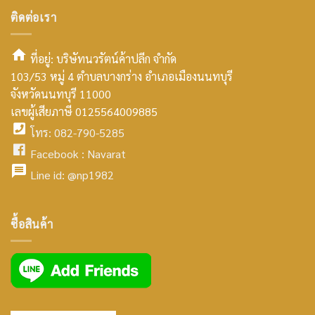
ติดต่อเรา
ที่อยู่: บริษัทนวรัตน์ค้าปลีก จำกัด
103/53 หมู่ 4 ตำบลบางกร่าง อำเภอเมืองนนทบุรี
smt2
จังหวัดนนทบุรี 11000
home
เลขผู้เสียภาษี 0125564009885
โทร: 082-790-5285
icon
facebook
Facebook :
Navarat
facebook
icon
Line id:
@np1982
icon
facebook
ซื้อสินค้า
icon