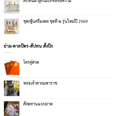
สัปทนผ้าลูกไม้ปักชื่อข้อความ
ชุดกฐินศรีมงคล ชุดที่ ๒ รุ่นใหม่ปี 2569
ย่าม-ตาลปัตร-สัปทน สั่งปัก
ไตรคู่สวด
พระเจ้าตากมหาราช
สังฆทานแบบถาด