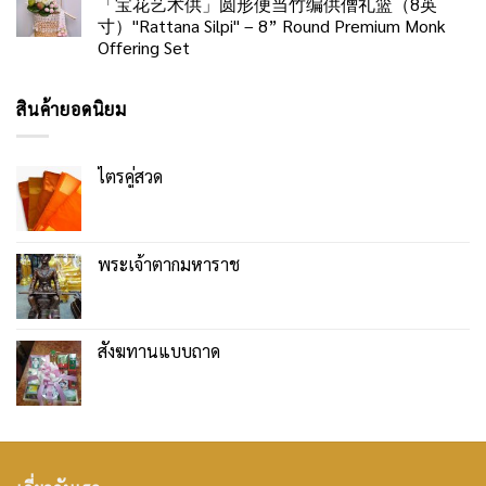
「宝花艺术供」圆形便当竹编供僧礼篮（8英
寸）"Rattana Silpi" – 8” Round Premium Monk
Offering Set
สินค้ายอดนิยม
ไตรคู่สวด
พระเจ้าตากมหาราช
สังฆทานแบบถาด