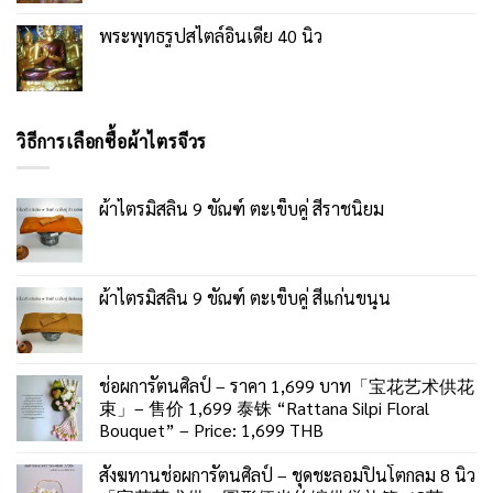
พระพุทธรูปสไตล์อินเดีย 40 นิ้ว
วิธีการเลือกซื้อผ้าไตรจีวร
ผ้าไตรมิสลิน 9 ขัณฑ์ ตะเข็บคู่ สีราชนิยม
ผ้าไตรมิสลิน 9 ขัณฑ์ ตะเข็บคู่ สีแก่นขนุน
ช่อผการัตนศิลป์ – ราคา 1,699 บาท「宝花艺术供花
束」– 售价 1,699 泰铢 “Rattana Silpi Floral
Bouquet” – Price: 1,699 THB
สังฆทานช่อผการัตนศิลป์ – ชุดชะลอมปิ่นโตกลม 8 นิ้ว