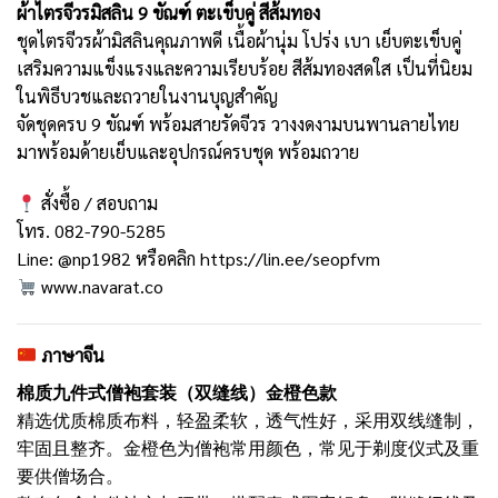
ผ้าไตรจีวรมิสลิน 9 ขัณฑ์ ตะเข็บคู่ สีส้มทอง
ชุดไตรจีวรผ้ามิสลินคุณภาพดี เนื้อผ้านุ่ม โปร่ง เบา เย็บตะเข็บคู่
เสริมความแข็งแรงและความเรียบร้อย สีส้มทองสดใส เป็นที่นิยม
ในพิธีบวชและถวายในงานบุญสำคัญ
จัดชุดครบ 9 ขัณฑ์ พร้อมสายรัดจีวร วางงดงามบนพานลายไทย
มาพร้อมด้ายเย็บและอุปกรณ์ครบชุด พร้อมถวาย
สั่งซื้อ / สอบถาม
โทร. 082-790-5285
Line: @np1982 หรือคลิก
https://lin.ee/seopfvm
www.navarat.co
ภาษาจีน
棉质九件式僧袍套装（双缝线）金橙色款
精选优质棉质布料，轻盈柔软，透气性好，采用双线缝制，
牢固且整齐。金橙色为僧袍常用颜色，常见于剃度仪式及重
要供僧场合。