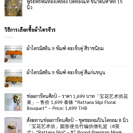
พระพรหมทองเหลือง ปิดทองแท้ ขนาดนห้าตัก 15
นิ้ว
วิธีการเลือกซื้อผ้าไตรจีวร
ผ้าไตรมิสลิน 9 ขัณฑ์ ตะเข็บคู่ สีราชนิยม
ผ้าไตรมิสลิน 9 ขัณฑ์ ตะเข็บคู่ สีแก่นขนุน
ช่อผการัตนศิลป์ – ราคา 1,699 บาท「宝花艺术供花
束」– 售价 1,699 泰铢 “Rattana Silpi Floral
Bouquet” – Price: 1,699 THB
สังฆทานช่อผการัตนศิลป์ – ชุดชะลอมปิ่นโตกลม 8 นิ้ว
「宝花艺术供」圆形便当竹编供僧礼篮（8英
寸）"Rattana Silpi" – 8” Round Premium Monk