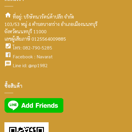
ที่อยู่: บริษัทนวรัตน์ค้าปลีก จำกัด
103/53 หมู่ 4 ตำบลบางกร่าง อำเภอเมืองนนทบุรี
smt2
จังหวัดนนทบุรี 11000
home
เลขผู้เสียภาษี 0125564009885
โทร: 082-790-5285
icon
facebook
Facebook :
Navarat
facebook
icon
Line id:
@np1982
icon
facebook
ซื้อสินค้า
icon