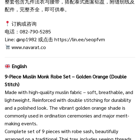
整套包含九件法衣与腰带，搭配泰式图案铝盘，附缝纫线及
配件，完整齐全，即可供奉。
订购或咨询
电话：082-790-5285
Line: @np1982 或点击
https://lin.ee/seopfvm
www.navarat.co
English
9-Piece Muslin Monk Robe Set – Golden Orange (Double
Stitch)
Made with high-quality muslin fabric – soft, breathable, and
lightweight. Reinforced with double stitching for durability
and a polished look. The vibrant golden orange shade is
commonly used in ordination ceremonies and major merit-
making events.
Complete set of 9 pieces with robe sash, beautifully
arranged on a traditional Thai tray, includes sewing threads