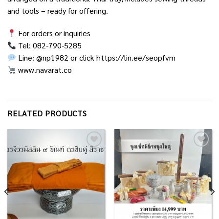
and tools – ready for offering.
For orders or inquiries
Tel: 082-790-5285
Line: @np1982 or click
https://lin.ee/seopfvm
www.navarat.co
RELATED PRODUCTS
Add to
Add to
Wishlist
Wishlist