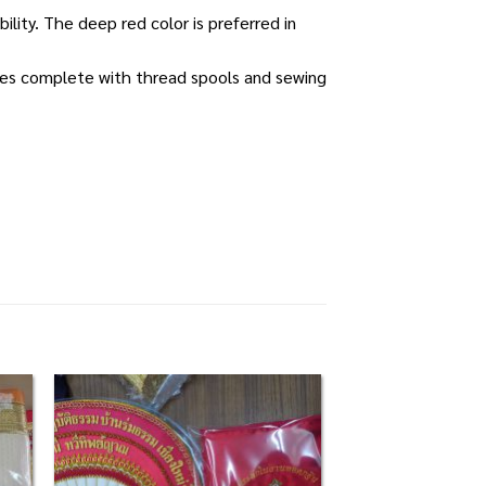
ility. The deep red color is preferred in
omes complete with thread spools and sewing
 to
Add to
list
Wishlist