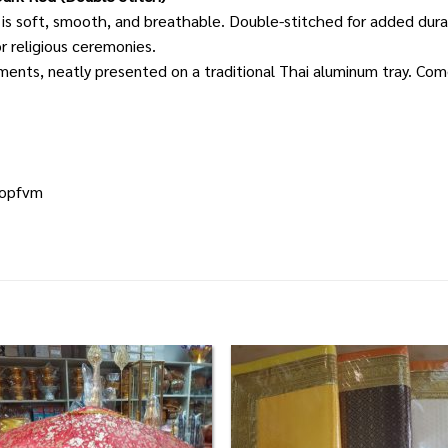
 is soft, smooth, and breathable. Double-stitched for added durab
r religious ceremonies.
arments, neatly presented on a traditional Thai aluminum tray. C
eopfvm
Add to
Add
Wishlist
Wish