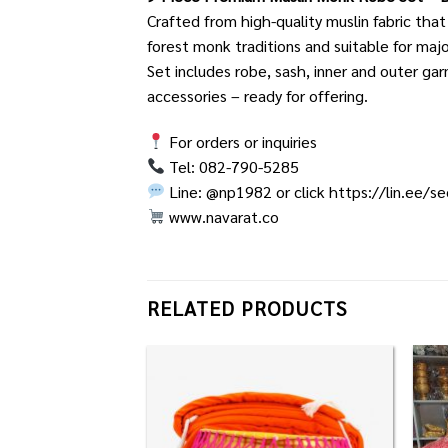
Crafted from high-quality muslin fabric that
forest monk traditions and suitable for majo
Set includes robe, sash, inner and outer g
accessories – ready for offering.
For orders or inquiries
Tel: 082-790-5285
Line: @np1982 or click
https://lin.ee/s
www.navarat.co
RELATED PRODUCTS
Add to
Add to
Wishlist
Wishlist