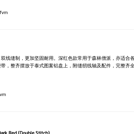
pfvm
，双线缝制，更加坚固耐用。深红色款常用于森林僧派，亦适合
腰带，整齐摆放于泰式图案铝盘上，附缝纫线轴及配件，完整齐
fvm
ark Red (Double Stitch)