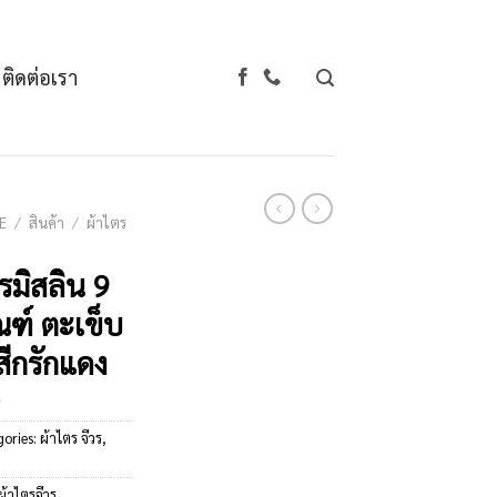
ติดต่อเรา
E
/
สินค้า
/
ผ้าไตร
รมิสลิน 9
ณฑ์ ตะเข็บ
่ สีกรักแดง
gories:
ผ้าไตร จีวร
,
า
ผ้าไตรจีวร