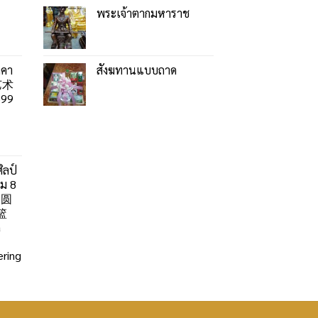
พระเจ้าตากมหาราช
าคา
สังฆทานแบบถาด
艺术
99
ิลป์
ลม 8
」圆
篮
a
ring