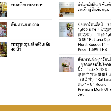
พระเจ้าตากมหาราช
ผ้าไตรมิสลิน 9 ขัณฑ์
ตะเข็บคู่ สีแก่นขนุน
สังฆทานแบบถาด
ช่อผการัตนศิลป์ – ร
1,699 บาท「宝花
供花束」– 售价 1,6
泰铢 “Rattana Silpi
พระพุทธรูปสไตล์อินเดีย
Floral Bouquet” –
40 นิ้ว
Price: 1,699 THB
สังฆทานช่อผการัตนศ
– ชุดชะลอมปิ่นโตก
นิ้ว 「宝花艺术供
形便当竹编供僧礼
（8英寸）"Rattan
Silpi" – 8” Round
Premium Monk Offe
Set