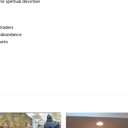
or spiritual devotion
traders
d abundance
tures