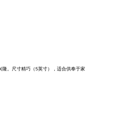
兴隆。尺寸精巧（5英寸），适合供奉于家