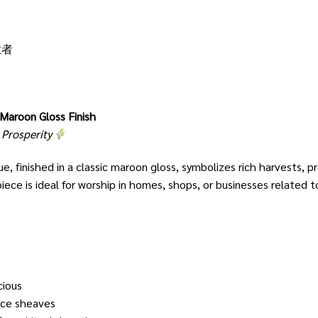
业者
Maroon Gloss Finish
 Prosperity
e, finished in a classic maroon gloss, symbolizes rich harvests, 
h piece is ideal for worship in homes, shops, or businesses related 
cious
ice sheaves