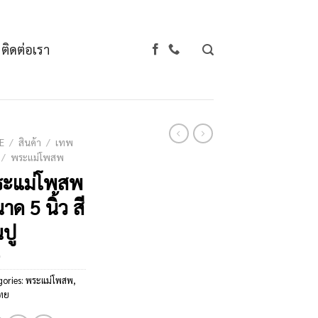
ติดต่อเรา
E
/
สินค้า
/
เทพ
/
พระแม่โพสพ
ระแม่โพสพ
าด 5 นิ้ว สี
นปู
gories:
พระแม่โพสพ
,
ทย