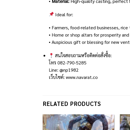
•
Material:
High-quality casting, perfect f
Ideal for:
• Farmers, food-related businesses, rice 
• Home or shop altars for prosperity an
• Auspicious gift or blessing for new ven
สนใจสอบถามหรือติดต่อสั่งซื้อ:
โทร 082-790-5285
Line: @np1982
เว็บไซต์:
www.navarat.co
RELATED PRODUCTS