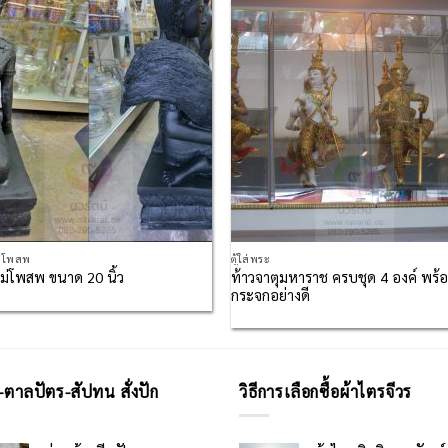
Add to
Add
Wishlist
Wish
่โพสพ
ตู้ใส่พระ
ท้าวจาตุมหาราช ครบชุด 4 องค์ พร้อม
่โพสพ ขนาด 20 นิ้ว
กระจกอย่างดี
-ตาลปัตร-สัปทน สั่งปัก
วิธีการเลือกซื้อผ้าไตรจีวร