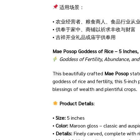
适用场景：
• 农业经营者、粮食商人、食品行业从
• 供奉于家中、商铺以祈求丰收与财富
• 吉祥开业礼品或庙宇供奉用
Mae Posop Goddess of Rice – 5 Inches, 
Goddess of Fertility, Abundance, and
This beautifully crafted
Mae Posop
statu
goddess of rice and fertility, this 5-inc
blessings of wealth and plentiful crops.
Product Details
:
•
Size:
5 inches
•
Color:
Maroon gloss – classic and auspi
•
Details:
Finely carved, complete with r