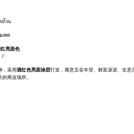
บถ้วน
ิมงคล
酒红亮面色
神，采用
酒红色亮面涂层
打造，寓意五谷丰登、财富滚滚、生意
关的商业场所。