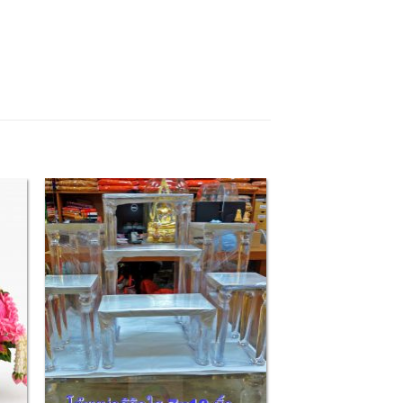
 to
Add to
list
Wishlist