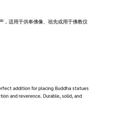
严，适用于供奉佛像、祖先或用于佛教仪
erfect addition for placing Buddha statues
tion and reverence. Durable, solid, and