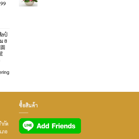
99
ิลป์
ลม 8
」圆
篮
a
ring
ซื้อสินค้า
จำกัด
ำเภอ