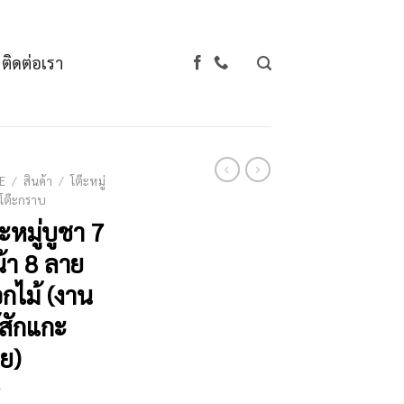
ติดต่อเรา
E
/
สินค้า
/
โต๊ะหมู่
 โต๊ะกราบ
๊ะหมู่บูชา 7
้า 8 ลาย
กไม้ (งาน
้สักแกะ
ย)