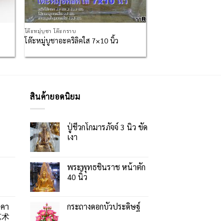
โต๊ะหมู่บูชา โต๊ะกราบ
โต๊ะหมู่บูชาอะคริลิคใส 7×10 นิ้ว
สินค้ายอดนิยม
ปู่ชีวกโกมารภัจจ์ 3 นิ้ว ขัด
เงา
พระพุทธชินราช หน้าตัก
40 นิ้ว
าคา
กระถางดอกบัวประดิษฐ์
艺术