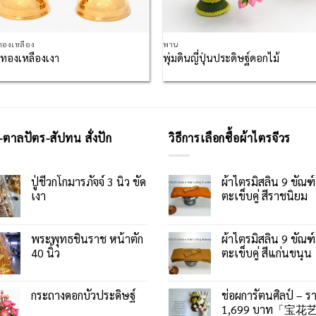
งทองเหลือง
พาน
นทองเหลืองเงา
พุ่มดินญี่ปุ่นประดิษฐ์ดอกไม้
-ตาลปัตร-สัปทน สั่งปัก
วิธีการเลือกซื้อผ้าไตรจีวร
ปู่ชีวกโกมารภัจจ์ 3 นิ้ว ขัด
ผ้าไตรมิสลิน 9 ขัณฑ์
เงา
ตะเข็บคู่ สีราชนิยม
พระพุทธชินราช หน้าตัก
ผ้าไตรมิสลิน 9 ขัณฑ์
40 นิ้ว
ตะเข็บคู่ สีแก่นขนุน
กระถางดอกบัวประดิษฐ์
ช่อผการัตนศิลป์ – ร
1,699 บาท「宝花