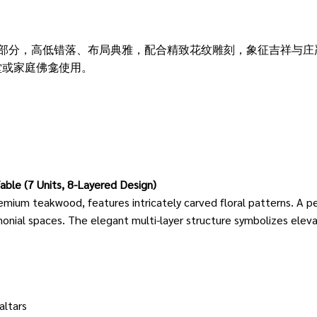
个部分，高低错落、布局典雅，配合精致花纹雕刻，象征吉祥与庄
堂或家庭佛龛使用。
able (7 Units, 8-Layered Design)
emium teakwood, features intricately carved floral patterns. A p
onial spaces. The elegant multi-layer structure symbolizes eleva
altars