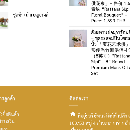
供花束」– 售价 1,6
泰铢 “Rattana Silpi
ชุดช้างม้าเบญจรงค์
Floral Bouquet” –
Price: 1,699 THB
สังฆทานช่อผการัตนศ
– ชุดชะลอมปิ่นโตก
นิ้ว 「宝花艺术供
形便当竹编供僧礼
（8英寸）"Rattan
Silpi" – 8” Round
Premium Monk Offe
Set
ารลูกค้า
ติดต่อเรา
่งซื้อสินค้า
ที่อยู่: บริษัทนวรัตน์ค้าปลีก 
ำระเงิน
103/53 หมู่ 4 ตำบลบางกร่าง อ
smt2
่อเรา