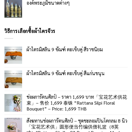
องค์พระภูมิขนาดต่างๆ
วิธีการเลือกซื้อผ้าไตรจีวร
ผ้าไตรมิสลิน 9 ขัณฑ์ ตะเข็บคู่ สีราชนิยม
ผ้าไตรมิสลิน 9 ขัณฑ์ ตะเข็บคู่ สีแก่นขนุน
ช่อผการัตนศิลป์ – ราคา 1,699 บาท「宝花艺术供花
束」– 售价 1,699 泰铢 “Rattana Silpi Floral
Bouquet” – Price: 1,699 THB
สังฆทานช่อผการัตนศิลป์ – ชุดชะลอมปิ่นโตกลม 8 นิ้ว
「宝花艺术供」圆形便当竹编供僧礼篮（8英