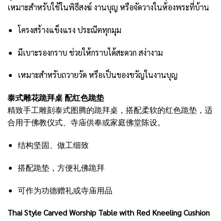
เหมาะสำหรับใช้ในพิธีสงฆ์ งานบุญ หรือจัดวางในห้องพระที่บ้าน
โครงสร้างแข็งแรง ประณีตทุกมุม
มีเบาะรองกราบ ช่วยให้กราบได้สะดวก สง่างาม
เหมาะสำหรับถวายวัด หรือเป็นของขวัญในงานบุญ
泰式雕花跪拜桌 配红色跪垫
精致手工雕刻泰式图腾的跪拜桌，搭配柔软的红色跪垫，适
合用于佛教仪式、寺庙供奉或家庭佛堂陈设。
结构坚固、做工细致
搭配跪垫，方便礼佛跪拜
可作为功德赠礼或寺庙用品
Thai Style Carved Worship Table with Red Kneeling Cushion