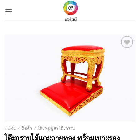
Skip
to
content
Add to
Wishlist
HOME
/
สินค้า
/
โต๊ะหมู่บูชา โต๊ะกราบ
โต๊ะกราบไม้แกะลายทอง พร้อมเบาะรอง