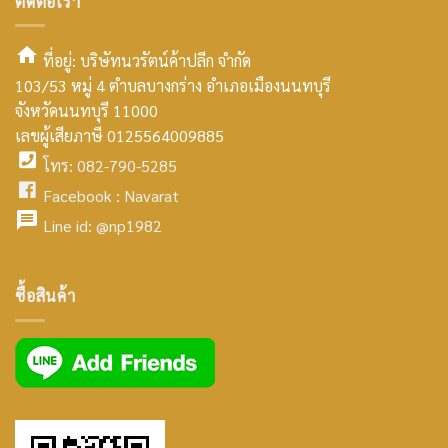
ติดต่อเรา
ที่อยู่: บริษัทนวรัตน์ค้าปลีก จำกัด
103/53 หมู่ 4 ตำบลบางกร่าง อำเภอเมืองนนทบุรี
smt2
จังหวัดนนทบุรี 11000
home
เลขผู้เสียภาษี 0125564009885
โทร: 082-790-5285
icon
facebook
Facebook :
Navarat
facebook
icon
Line id:
@np1982
icon
facebook
ซื้อสินค้า
icon