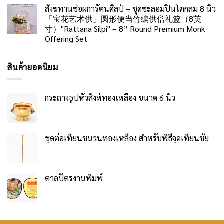
สังฆทานช่อผการัตนศิลป์ – ชุดชะลอมปิ่นโตกลม 8 นิ้ว
「宝花艺术供」圆形便当竹编供僧礼篮（8英
寸）"Rattana Silpi" – 8” Round Premium Monk
Offering Set
สินค้ายอดนิยม
กระถางธูปหัวสิงห์ทองเหลือง ขนาด 6 นิ้ว
ชุดต่อเทียนชนวนทองเหลือง สำหรับพิธีจุดเทียนชัย
ตาลปัตรงานพิมพ์