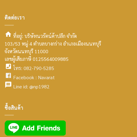
ติดต่อเรา
ที่อยู่: บริษัทนวรัตน์ค้าปลีก จำกัด
103/53 หมู่ 4 ตำบลบางกร่าง อำเภอเมืองนนทบุรี
smt2
จังหวัดนนทบุรี 11000
home
เลขผู้เสียภาษี 0125564009885
โทร: 082-790-5285
icon
facebook
Facebook :
Navarat
facebook
icon
Line id:
@np1982
icon
facebook
ซื้อสินค้า
icon