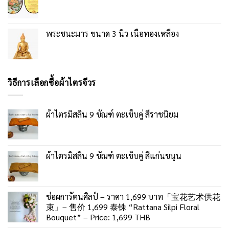
พระชนะมาร ขนาด 3 นิ้ว เนื้อทองเหลือง
วิธีการเลือกซื้อผ้าไตรจีวร
ผ้าไตรมิสลิน 9 ขัณฑ์ ตะเข็บคู่ สีราชนิยม
ผ้าไตรมิสลิน 9 ขัณฑ์ ตะเข็บคู่ สีแก่นขนุน
ช่อผการัตนศิลป์ – ราคา 1,699 บาท「宝花艺术供花
束」– 售价 1,699 泰铢 “Rattana Silpi Floral
Bouquet” – Price: 1,699 THB