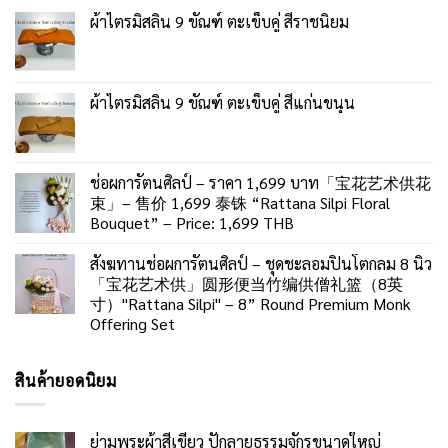
ผ้าไตรมิสลิน 9 ขัณฑ์ ตะเข็บคู่ สีราชนิยม
ผ้าไตรมิสลิน 9 ขัณฑ์ ตะเข็บคู่ สีแก่นขนุน
ช่อผการัตนศิลป์ – ราคา 1,699 บาท「宝花艺术供花
束」– 售价 1,699 泰铢 “Rattana Silpi Floral
Bouquet” – Price: 1,699 THB
สังฆทานช่อผการัตนศิลป์ – ชุดชะลอมปิ่นโตกลม 8 นิ้ว
「宝花艺术供」圆形便当竹编供僧礼篮（8英
寸）"Rattana Silpi" – 8” Round Premium Monk
Offering Set
สินค้ายอดนิยม
ย่ามพระผ้าสีเขียว ปักลายธรรมจักรขนาดใหญ่