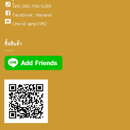
โทร: 082-790-5285
icon
facebook
Facebook :
Navarat
facebook
icon
Line id:
@np1982
icon
facebook
ซื้อสินค้า
icon