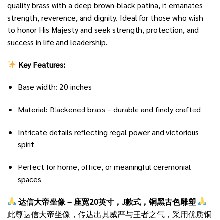
quality brass with a deep brown-black patina, it emanates
strength, reverence, and dignity. Ideal for those who wish
to honor His Majesty and seek strength, protection, and
success in life and leadership.
Key Features:
Base width: 20 inches
Material: Blackened brass – durable and finely crafted
Intricate details reflecting regal power and victorious
spirit
Perfect for home, office, or meaningful ceremonial
spaces
达信大帝坐像 – 座宽20英寸，J款式，铜黑古色雕塑
此尊达信大帝坐像，传达出其威严与王者之气，采用优质铜