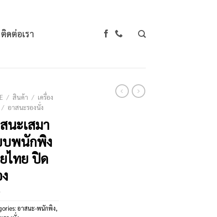
ติดต่อเรา
E
/
สินค้า
/
เครื่อง
/
อาสนะรองนั่ง
าสนะเสมา
บพนักพิง
ยไทย ปิด
อง
gories:
อาสนะ-พนักพิง
,