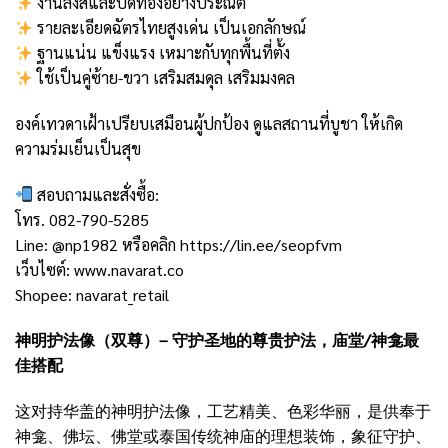
งานลงสีและปิดทองอย่างประณีต
รายละเอียดฉัตรไทยสูงเด่น เป็นเอกลักษณ์
ฐานแน่น แข็งแรง เหมาะกับทุกพื้นที่ตั้ง
ใช้เป็นคู่ซ้าย-ขวา เสริมสมดุล เสริมมงคล
องค์เทวดาเฝ้าเปรียบเสมือนผู้ปกป้อง ดูแลสถานที่บูชา ให้เกิด
ความร่มเย็นเป็นสุข
สอบถามและสั่งซื้อ:
โทร. 082-790-5285
Line: @np1982 หรือคลิก
https://lin.ee/seopfvm
เว็บไซต์:
www.navarat.co
Shopee:
navarat_retail
神明护法像（双尊）– 守护圣地的尊贵护法，庙堂/神龛最
佳搭配
这对持华盖的神明护法像，工艺精美、色彩华丽，是供奉于
神龛、佛坛、佛堂或泰国传统神庙的理想装饰，象征守护、