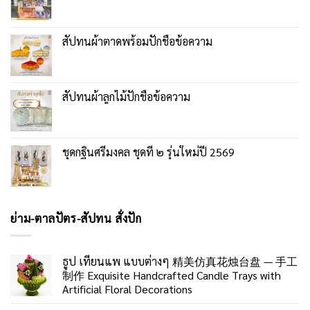
สัปทนผ้าตาดพร้อมปักชื่อข้อความ
สัปทนผ้าลูกไม้ปักชื่อข้อความ
ชุดกฐินศรีมงคล ชุดที่ ๒ รุ่นใหม่ปี 2569
ย่าม-ตาลปัตร-สัปทน สั่งปัก
ธูป เทียนแพ แบบต่างๆ 精美仿真花烛台盘 — 手工
制作 Exquisite Handcrafted Candle Trays with
Artificial Floral Decorations