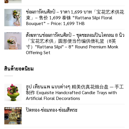
ช่อผการัตนศิลป์ – ราคา 1,699 บาท「宝花艺术供花
束」– 售价 1,699 泰铢 “Rattana Silpi Floral
Bouquet” – Price: 1,699 THB
สังฆทานช่อผการัตนศิลป์ – ชุดชะลอมปิ่นโตกลม 8 นิ้ว
「宝花艺术供」圆形便当竹编供僧礼篮（8英
寸）"Rattana Silpi" – 8” Round Premium Monk
Offering Set
สินค้ายอดนิยม
ธูป เทียนแพ แบบต่างๆ 精美仿真花烛台盘 — 手工
制作 Exquisite Handcrafted Candle Trays with
Artificial Floral Decorations
ปิดทอง-ซ่อมทอง-ซ่อมสีพระ