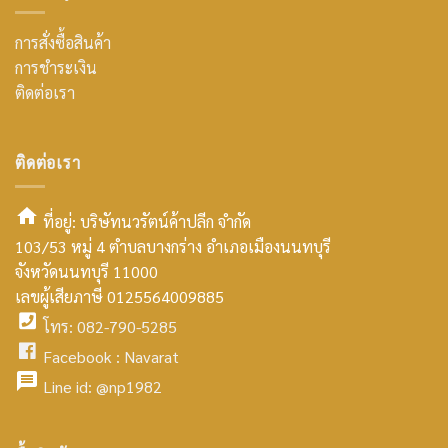
การสั่งซื้อสินค้า
การชำระเงิน
ติดต่อเรา
ติดต่อเรา
ที่อยู่: บริษัทนวรัตน์ค้าปลีก จำกัด
103/53 หมู่ 4 ตำบลบางกร่าง อำเภอเมืองนนทบุรี
smt2
จังหวัดนนทบุรี 11000
home
เลขผู้เสียภาษี 0125564009885
โทร: 082-790-5285
icon
facebook
Facebook :
Navarat
facebook
icon
Line id:
@np1982
icon
facebook