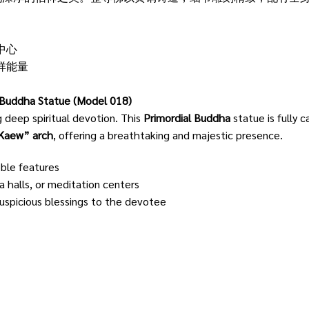
中心
祥能量
Buddha Statue (Model 018)
g deep spiritual devotion. This
Primordial Buddha
statue is fully c
Kaew” arch
, offering a breathtaking and majestic presence.
oble features
 halls, or meditation centers
auspicious blessings to the devotee