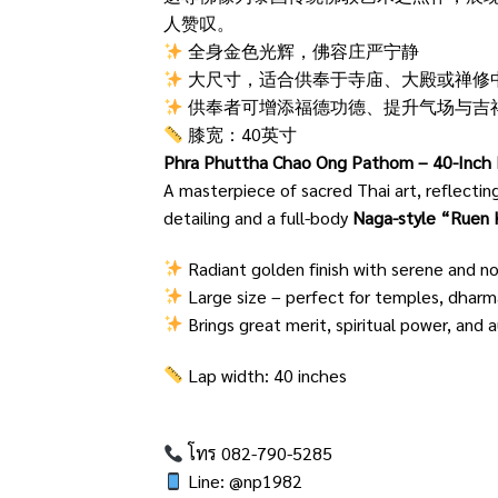
人赞叹。
全身金色光辉，佛容庄严宁静
大尺寸，适合供奉于寺庙、大殿或禅修
供奉者可增添福德功德、提升气场与吉
膝宽：40英寸
Phra Phuttha Chao Ong Pathom – 40-Inch 
A masterpiece of sacred Thai art, reflectin
detailing and a full-body
Naga-style “Ruen 
Radiant golden finish with serene and n
Large size – perfect for temples, dharma
Brings great merit, spiritual power, and 
Lap width: 40 inches
โทร 082-790-5285
Line: @np1982