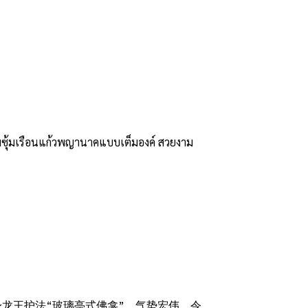
้อมซุ้มเรือนแก้วพญานาคแบบเต็มองค์ สวยงาม
龙王护法“玻璃亭式佛龛”，气势宏伟、令