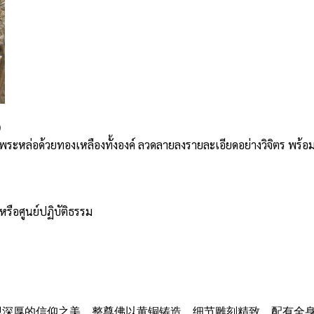
)
งค์พระหล่อด้วยทองเหลืองทั้งองค์ ลวดลายลงรายละเอียดอย่างวิจิตร พร
ือศูนย์ปฏิบัติธรรม
深厚的信仰之美。整尊佛以黄铜铸造，细节雕刻精致，配有全身