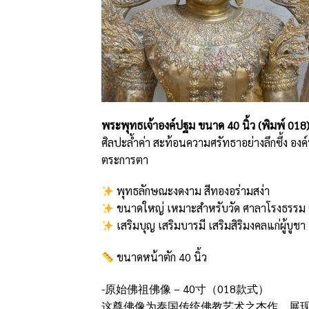
พระพุทธเจ้าองค์ปฐม ขนาด 40 นิ้ว (พิมพ์ 018
ศิลปะล้ำค่า สะท้อนความศรัทธาอย่างลึกซึ้ง อ
ตระการตา
พุทธลักษณะงดงาม สีทองอร่ามสง่า
ขนาดใหญ่ เหมาะสำหรับวัด ศาลาโรงธรรม หร
เสริมบุญ เสริมบารมี เสริมสิริมงคลแก่ผู้บูชา
ขนาดหน้าตัก 40 นิ้ว
-原始佛祖佛像 – 40寸（018款式）
这尊佛像为泰国传统佛教艺术之杰作，展现