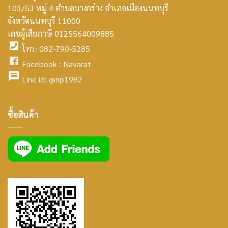
103/53 หมู่ 4 ตำบลบางกร่าง อำเภอเมืองนนทบุรี
smt2
จังหวัดนนทบุรี 11000
home
เลขผู้เสียภาษี 0125564009885
โทร: 082-790-5285
icon
facebook
Facebook :
Navarat
facebook
icon
Line id:
@np1982
icon
facebook
ซื้อสินค้า
icon