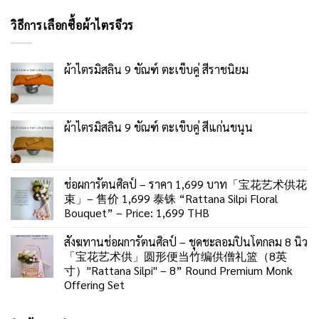
วิธีการเลือกซื้อผ้าไตรจีวร
ผ้าไตรมิสลิน 9 ขัณฑ์ ตะเข็บคู่ สีราชนิยม
ผ้าไตรมิสลิน 9 ขัณฑ์ ตะเข็บคู่ สีแก่นขนุน
ช่อผการัตนศิลป์ – ราคา 1,699 บาท「宝花艺术供花
束」– 售价 1,699 泰铢 “Rattana Silpi Floral
Bouquet” – Price: 1,699 THB
สังฆทานช่อผการัตนศิลป์ – ชุดชะลอมปิ่นโตกลม 8 นิ้ว
「宝花艺术供」圆形便当竹编供僧礼篮（8英
寸）"Rattana Silpi" – 8” Round Premium Monk
Offering Set