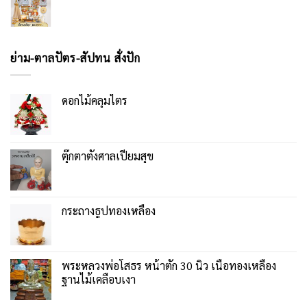
ย่าม-ตาลปัตร-สัปทน สั่งปัก
ดอกไม้คลุมไตร
ตุ๊กตาตั้งศาลเปี่ยมสุข
กระถางธูปทองเหลือง
พระหลวงพ่อโสธร หน้าตัก 30 นิ้ว เนื้อทองเหลือง
ฐานไม้เคลือบเงา