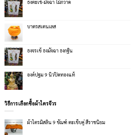
ธงตะเข้-มัจฉา ไม้กวาด
บาตรสเตนเลส
ธงจรเข้ ธงมัจฉา ธงกฐิน
องค์ปฐม 9 นิ้วปิดทองแท้
วิธีการเลือกซื้อผ้าไตรจีวร
ผ้าไตรมิสลิน 9 ขัณฑ์ ตะเข็บคู่ สีราชนิยม