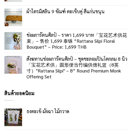
ผ้าไตรมิสลิน 9 ขัณฑ์ ตะเข็บคู่ สีแก่นขนุน
ช่อผการัตนศิลป์ – ราคา 1,699 บาท「宝花艺术供花
束」– 售价 1,699 泰铢 “Rattana Silpi Floral
Bouquet” – Price: 1,699 THB
สังฆทานช่อผการัตนศิลป์ – ชุดชะลอมปิ่นโตกลม 8 นิ้ว
「宝花艺术供」圆形便当竹编供僧礼篮（8英
寸）"Rattana Silpi" – 8” Round Premium Monk
Offering Set
สินค้ายอดนิยม
ธงตะเข้-มัจฉา ไม้กวาด