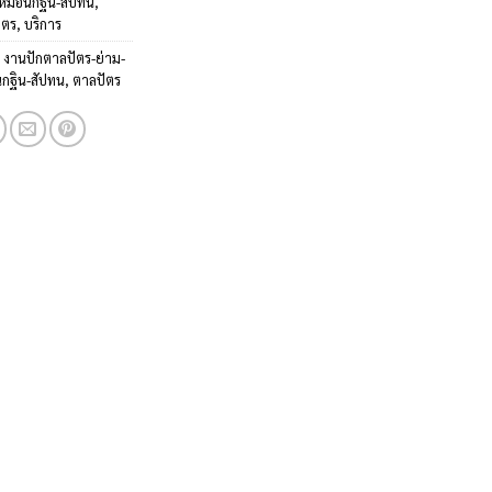
-หมอนกฐิน-สัปทน
,
ัตร
,
บริการ
:
งานปักตาลปัตร-ย่าม-
กฐิน-สัปทน
,
ตาลปัตร