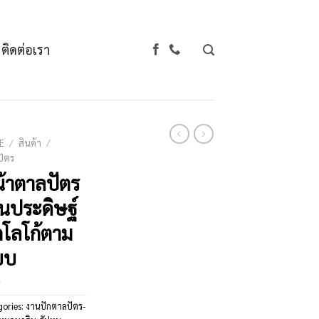
ติดต่อเรา
E
/
สินค้า
/
ัตร
้าตาลปัตร
นประดิษฐ์
กโลโก้ตาม
บบ
gories:
งานปักตาลปัตร-