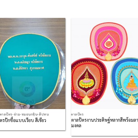
Add to
Add
Wishlist
Wish
กตาลปัตร-ย่าม-หมอนกฐิน-สัปทน
ตาลปัตร
ตาลปัตรงานประดิษฐ์หลากสีพร้อมล
ตรปักชื่อแบบเรียบ สีเขียว
มงคล