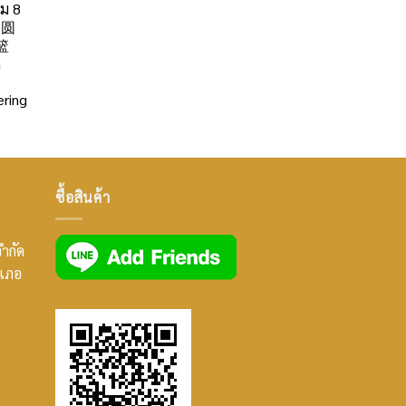
ลม 8
」圆
篮
a
ring
ซื้อสินค้า
จำกัด
ำเภอ