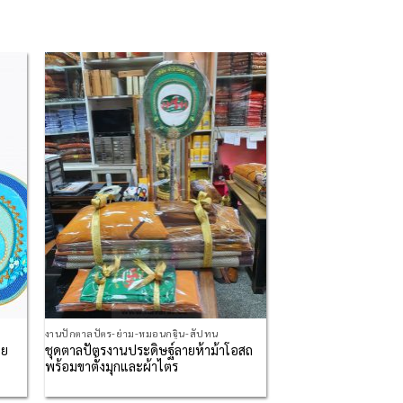
 to
Add to
list
Wishlist
งานปักตาลปัตร-ย่าม-หมอนกฐิน-สัปทน
าย
ชุดตาลปัตรงานประดิษฐ์ลายห้าม้าโอสถ
พร้อมขาตั้งมุกและผ้าไตร