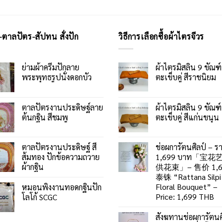
-ตาลปัตร-สัปทน สั่งปัก
วิธีการเลือกซื้อผ้าไตรจีวร
ย่ามผ้าครีมปักลาย
ผ้าไตรมิสลิน 9 ขัณฑ์
พระพุทธรูปนั่งดอกบัว
ตะเข็บคู่ สีราชนิยม
ตาลปัตรงานประดิษฐ์ลาย
ผ้าไตรมิสลิน 9 ขัณฑ์
ต้นกฐิน สีชมพู
ตะเข็บคู่ สีแก่นขนุน
ตาลปัตรงานประดิษฐ์ สี
ช่อผการัตนศิลป์ – ร
ส้มทอง ปักข้อความถวาย
1,699 บาท「宝花
ผ้ากฐิน
供花束」– 售价 1,6
泰铢 “Rattana Silpi
Floral Bouquet” –
หมอนพิงงานทอดกฐินปัก
Price: 1,699 THB
โลโก้ SCGC
สังฆทานช่อผการัตนศ