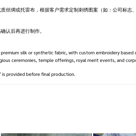
优质丝绸或托雷布，根据客户需求定制刺绣图案（如：公司标志
稿确认后再进行制作。
 premium silk or synthetic fabric, with custom embroidery based 
ious ceremonies, temple offerings, royal merit events, and corpo
 is provided before final production.