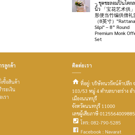
– ชุดชะลอมปิ่นโตก
นิ้ว 「宝花艺术供
形便当竹编供僧礼
（8英寸）"Rattan
Silpi" – 8” Round
Premium Monk Offe
Set
ารลูกค้า
ติดต่อเรา
่งซื้อสินค้า
ที่อยู่: บริษัทนวรัตน์ค้าปลีก 
ำระเงิน
103/53 หมู่ 4 ตำบลบางกร่าง อ
smt2
่อเรา
เมืองนนทบุรี
home
จังหวัดนนทบุรี 11000
เลขผู้เสียภาษี 0125564009885
icon
โทร: 082-790-5285
facebook
Facebook :
Navarat