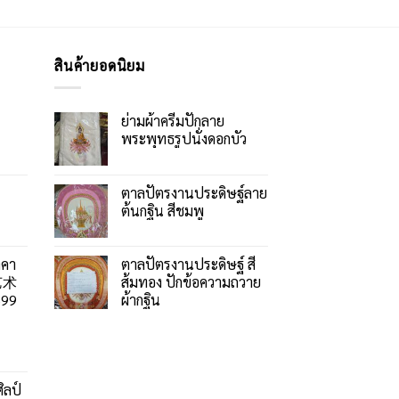
สินค้ายอดนิยม
ย่ามผ้าครีมปักลาย
พระพุทธรูปนั่งดอกบัว
ตาลปัตรงานประดิษฐ์ลาย
ต้นกฐิน สีชมพู
าคา
ตาลปัตรงานประดิษฐ์ สี
艺术
ส้มทอง ปักข้อความถวาย
99
ผ้ากฐิน
ิลป์