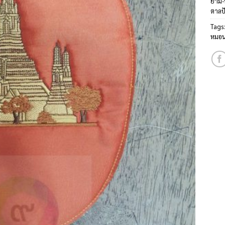
ย่าม
ตาลป
Tags
หมอน