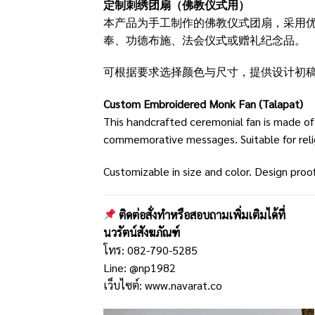
定制刺绣团扇（佛教仪式用）
本产品为手工制作的佛教仪式团扇，采用
奉、功德布施、法会仪式或赠礼纪念品。
可根据要求选择颜色与尺寸，提供设计初
Custom Embroidered Monk Fan (Talapat)
This handcrafted ceremonial fan is made of
commemorative messages. Suitable for relig
Customizable in size and color. Design proof
ติดต่อสั่งทำหรือสอบถามเพิ่มเติมได้ที่
นวรัตน์สังฆภัณฑ์
โทร: 082-790-5285
Line:
@np1982
เว็บไซต์:
www.navarat.co