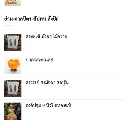
ย่าม-ตาลปัตร-สัปทน สั่งปัก
ธงตะเข้-มัจฉา ไม้กวาด
บาตรสเตนเลส
ธงจรเข้ ธงมัจฉา ธงกฐิน
องค์ปฐม 9 นิ้วปิดทองแท้