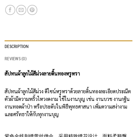
DESCRIPTION
REVIEWS (0)
สัปทนผ้าลูกไม้สีม่วงลายดิ้นทองหรูหรา
สัปทนผ้าลูกไม้สีม่วง ดีไซน์หรูหราด้วยลายดิ้นทองละเอียดประณีต
ตัวผ้ามีความพริ้วไหวงดงาม ใช้ในงานบุญ เช่น งานบวช งานกฐิน
งานทอดผ้าป่า หรือประดับในพิธีพุทธศาสนา เพิ่มความสง่างาม
และศรัทธาให้กับทุกงานบุญ
紫色金线刺绣蕾丝僧伞，采用精致绣花设计，面料柔顺飘