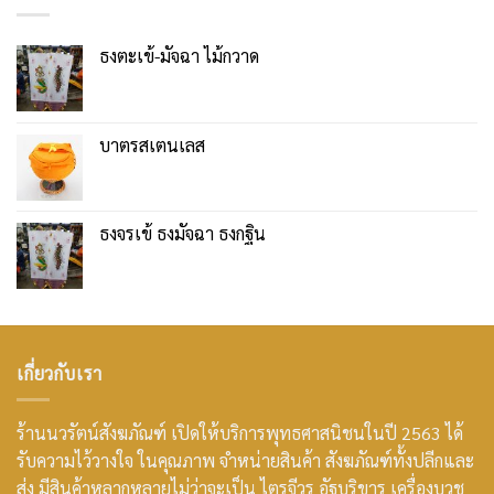
ธงตะเข้-มัจฉา ไม้กวาด
บาตรสเตนเลส
ธงจรเข้ ธงมัจฉา ธงกฐิน
เกี่ยวกับเรา
ร้านนวรัตน์สังฆภัณฑ์ เปิดให้บริการพุทธศาสนิชนในปี 2563 ได้
รับความไว้วางใจ ในคุณภาพ จำหน่ายสินค้า สังฆภัณฑ์ทั้งปลีกและ
ส่ง มีสินค้าหลากหลายไม่ว่าจะเป็น ไตรจีวร อัฐบริขาร เครื่องบวช