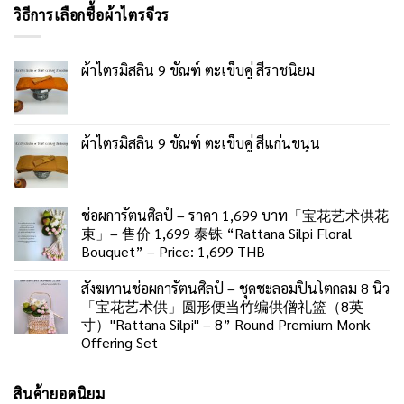
วิธีการเลือกซื้อผ้าไตรจีวร
ผ้าไตรมิสลิน 9 ขัณฑ์ ตะเข็บคู่ สีราชนิยม
ผ้าไตรมิสลิน 9 ขัณฑ์ ตะเข็บคู่ สีแก่นขนุน
ช่อผการัตนศิลป์ – ราคา 1,699 บาท「宝花艺术供花
束」– 售价 1,699 泰铢 “Rattana Silpi Floral
Bouquet” – Price: 1,699 THB
สังฆทานช่อผการัตนศิลป์ – ชุดชะลอมปิ่นโตกลม 8 นิ้ว
「宝花艺术供」圆形便当竹编供僧礼篮（8英
寸）"Rattana Silpi" – 8” Round Premium Monk
Offering Set
สินค้ายอดนิยม