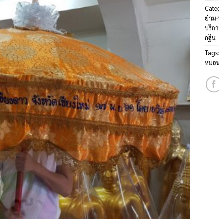
Cate
ย่าม
บริกา
กฐิน
Tags
หมอน