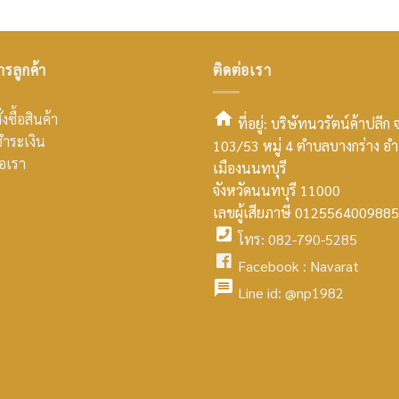
ารลูกค้า
ติดต่อเรา
่งซื้อสินค้า
ที่อยู่: บริษัทนวรัตน์ค้าปลีก 
ำระเงิน
103/53 หมู่ 4 ตำบลบางกร่าง อ
smt2
่อเรา
เมืองนนทบุรี
home
จังหวัดนนทบุรี 11000
เลขผู้เสียภาษี 0125564009885
icon
โทร: 082-790-5285
facebook
Facebook :
Navarat
facebook
icon
Line id:
@np1982
icon
facebook
icon