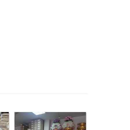
 to
Add to