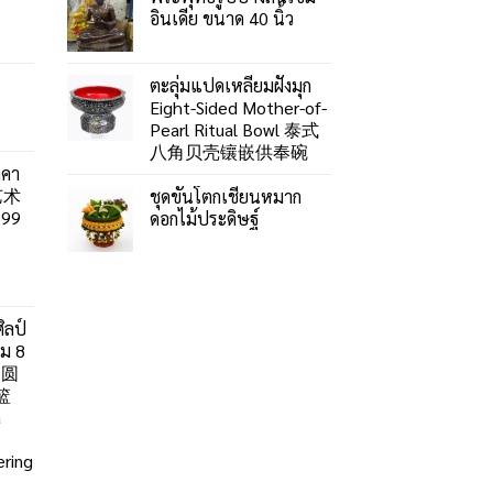
อินเดีย ขนาด 40 นิ้ว
ตะลุ่มแปดเหลี่ยมฝังมุก
Eight-Sided Mother-of-
Pearl Ritual Bowl 泰式
八角贝壳镶嵌供奉碗
าคา
艺术
ชุดขันโตกเชี่ยนหมาก
99
ดอกไม้ประดิษฐ์
ิลป์
ลม 8
」圆
篮
a
ring