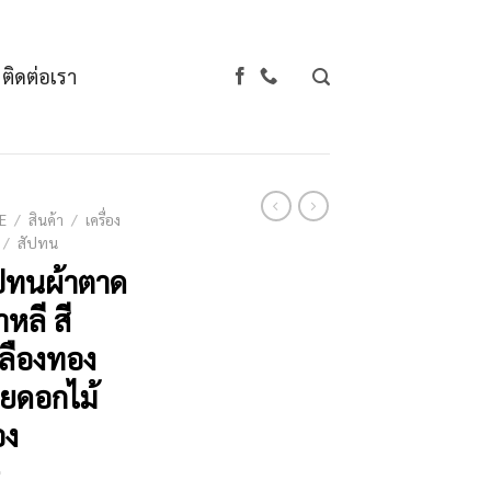
ติดต่อเรา
E
/
สินค้า
/
เครื่อง
/
สัปทน
ปทนผ้าตาด
าหลี สี
ลืองทอง
ยดอกไม้
อง