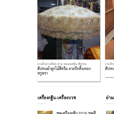
Wishlist
Wishlist
มอนกฐิน-สัปทน
งานปักตาลปัตร-ย่าม-หมอนกฐิน-สัปทน
งานปั
สัปทนผ้าลูกไม้สีครีม ลายปักดิ้นทอง
ูทอง
สัปทน
หรูหรา
เครื่องกฐิน-เครื่องบวช
ย่าม
ชุดเครื่องกฐิน2026 ชุดที่