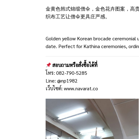
金黄色韩式锦缎僧伞，金色花卉图案，高
织布工艺让僧伞更具庄严感。
Golden yellow Korean brocade ceremonial um
date. Perfect for Kathina ceremonies, ordin
สอบถามหรือสั่งซื้อได้ที่
โทร: 082-790-5285
Line: @np1982
เว็บไซต์:
www.navarat.co