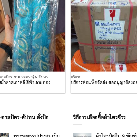
Wishlist
Wish
กตาลปัตร-ย่าม-หมอนกฐิน-สัปทน
บริการ
ผ้าตาดเกาหลี สีฟ้า ลายทอง
บริการห่อแพ็คจัดส่ง-ขออนุญาติส่งอ
-ตาลปัตร-สัปทน สั่งปัก
วิธีการเลือกซื้อผ้าไตรจีวร
พระพุทธรูปปางสนเข็ม
ผ้าไตรมิสลิน 9 ขัณฑ์