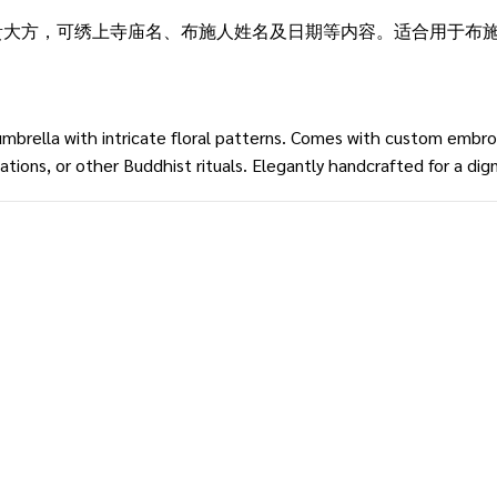
贵大方，可绣上寺庙名、布施人姓名及日期等内容。适合用于布
brella with intricate floral patterns. Comes with custom embro
ations, or other Buddhist rituals. Elegantly handcrafted for a di