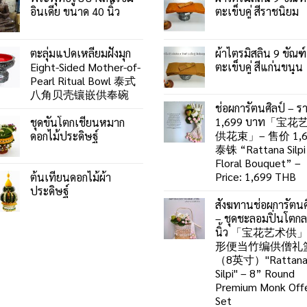
อินเดีย ขนาด 40 นิ้ว
ตะเข็บคู่ สีราชนิยม
ตะลุ่มแปดเหลี่ยมฝังมุก
ผ้าไตรมิสลิน 9 ขัณฑ์
Eight-Sided Mother-of-
ตะเข็บคู่ สีแก่นขนุน
Pearl Ritual Bowl 泰式
八角贝壳镶嵌供奉碗
ช่อผการัตนศิลป์ – ร
1,699 บาท「宝花
ชุดขันโตกเชี่ยนหมาก
供花束」– 售价 1,6
ดอกไม้ประดิษฐ์
泰铢 “Rattana Silpi
Floral Bouquet” –
Price: 1,699 THB
ต้นเทียนดอกไม้ผ้า
ประดิษฐ์
สังฆทานช่อผการัตนศ
– ชุดชะลอมปิ่นโตก
นิ้ว 「宝花艺术供
形便当竹编供僧礼
（8英寸）"Rattan
Silpi" – 8” Round
Premium Monk Offe
Set