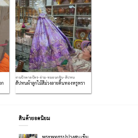
list
Wishlist
งานปักตาลปัตร-ย่าม-หมอนกฐิน-สัปทน
อก
สัปทนผ้าลูกไม้สีม่วงลายดิ้นทองหรูหรา
สินค้ายอดนิยม
พระพุทธรูปปางสนเข็ม