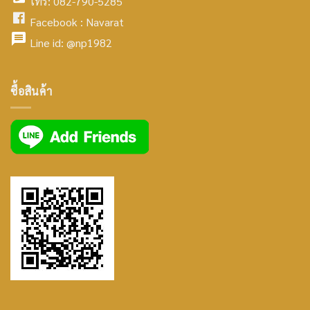
โทร: 082-790-5285
icon
facebook
Facebook :
Navarat
facebook
icon
Line id:
@np1982
icon
facebook
ซื้อสินค้า
icon