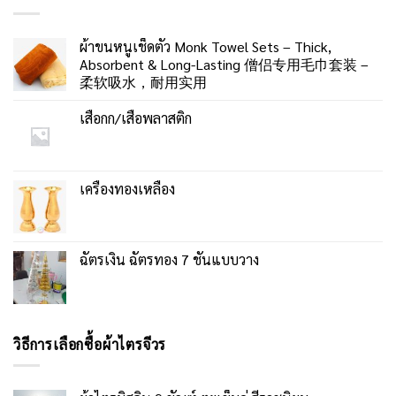
ผ้าขนหนูเช็ดตัว Monk Towel Sets – Thick,
Absorbent & Long-Lasting 僧侣专用毛巾套装 –
柔软吸水，耐用实用
เสื่อกก/เสื่อพลาสติก
เครื่องทองเหลือง
ฉัตรเงิน ฉัตรทอง 7 ชั้นแบบวาง
วิธีการเลือกซื้อผ้าไตรจีวร