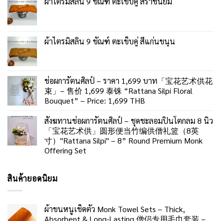
ผ้าไตรมิสลิน 9 ขัณฑ์ ตะเข็บคู่ สีราชนิยม
ผ้าไตรมิสลิน 9 ขัณฑ์ ตะเข็บคู่ สีแก่นขนุน
ช่อผการัตนศิลป์ – ราคา 1,699 บาท「宝花艺术供花
束」– 售价 1,699 泰铢 “Rattana Silpi Floral
Bouquet” – Price: 1,699 THB
สังฆทานช่อผการัตนศิลป์ – ชุดชะลอมปิ่นโตกลม 8 นิ้ว
「宝花艺术供」圆形便当竹编供僧礼篮（8英
寸）"Rattana Silpi" – 8” Round Premium Monk
Offering Set
สินค้ายอดนิยม
ผ้าขนหนูเช็ดตัว Monk Towel Sets – Thick,
Absorbent & Long-Lasting 僧侣专用毛巾套装 –