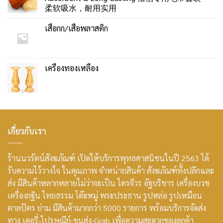
柔软吸水，耐用实用
เสื่อกก/เสื่อพลาสติก
เครื่องทองเหลือง
เกี่ยวกับเรา
ร้านนวรัตน์สังฆภัณฑ์ เปิดให้บริการพุทธศาสนิชนในปี 2563 ได้
รับความไว้วางใจ ในคุณภาพ จำหน่ายสินค้า สังฆภัณฑ์ทั้งปลีกและ
ส่ง มีสินค้าหลากหลายไม่ว่าจะเป็น ไตรจีวร อัฐบริขาร เครื่องบวช
เครื่องกฐิน ไทยธรรม โต๊ะหมู่ พระประธาน รูปหล่อ รูปเหมือน
ตาลปัตร ย่าม มีสินค้ามากกว่า 5000 รายการ พร้อมบริการจัดส่ง
ทาง เคอรี่-ไปรษณีย์-ขนส่ง-Grab เพื่อความสะดวกของลูกค้า