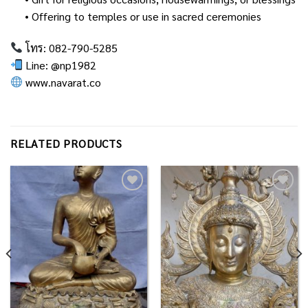
• Offering to temples or use in sacred ceremonies
โทร: 082-790-5285
Line: @np1982
www.navarat.co
RELATED PRODUCTS
Add to
Add to
Wishlist
Wishlist