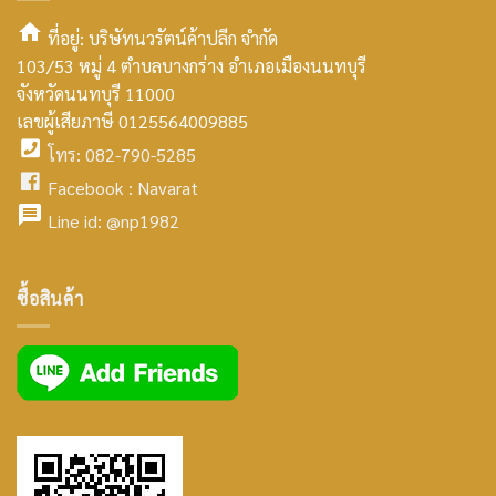
ที่อยู่: บริษัทนวรัตน์ค้าปลีก จำกัด
103/53 หมู่ 4 ตำบลบางกร่าง อำเภอเมืองนนทบุรี
smt2
จังหวัดนนทบุรี 11000
home
เลขผู้เสียภาษี 0125564009885
โทร: 082-790-5285
icon
facebook
Facebook :
Navarat
facebook
icon
Line id:
@np1982
icon
facebook
ซื้อสินค้า
icon