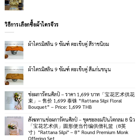
วิธีการเลือกซื้อผ้าไตรจีวร
ผ้าไตรมิสลิน 9 ขัณฑ์ ตะเข็บคู่ สีราชนิยม
ผ้าไตรมิสลิน 9 ขัณฑ์ ตะเข็บคู่ สีแก่นขนุน
ช่อผการัตนศิลป์ – ราคา 1,699 บาท「宝花艺术供花
束」– 售价 1,699 泰铢 “Rattana Silpi Floral
Bouquet” – Price: 1,699 THB
สังฆทานช่อผการัตนศิลป์ – ชุดชะลอมปิ่นโตกลม 8 นิ้ว
「宝花艺术供」圆形便当竹编供僧礼篮（8英
寸）"Rattana Silpi" – 8” Round Premium Monk
Offering Set