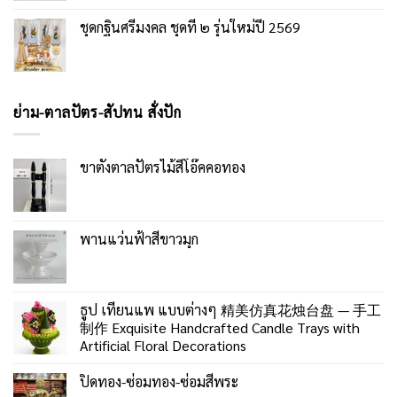
ชุดกฐินศรีมงคล ชุดที่ ๒ รุ่นใหม่ปี 2569
ย่าม-ตาลปัตร-สัปทน สั่งปัก
ขาตั้งตาลปัตรไม้สีโอ๊คคอทอง
พานแว่นฟ้าสีขาวมุก
ธูป เทียนแพ แบบต่างๆ 精美仿真花烛台盘 — 手工
制作 Exquisite Handcrafted Candle Trays with
Artificial Floral Decorations
ปิดทอง-ซ่อมทอง-ซ่อมสีพระ