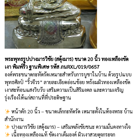
พระพุทธรูปปางมารวิชัย (สดุ้งมาร) ขนาด 20 นิ้ว ทองเหลืองขัด
เงา พิมพ์ริ้ว ฐานพิเศษ รหัส ภนRXL/019/0657
องค์พระขนาดกะทัดรัดเหมาะสำหรับการบูชาในบ้าน ด้วยรูปแบบ
พุทธศิลป์ “ริ้วจีวร” ลายละเอียดอ่อนช้อย พร้อมผิวทองเหลืองขัด
เงาสะท้อนแสงวิบวับ เสริมความเป็นสิริมงคล และความเจริญ
รุ่งเรืองให้แก่สถานที่ที่ประดิษฐาน
หน้าตัก 20 นิ้ว – ขนาดเล็กกะทัดรัด เหมาะตั้งในห้องพระ บ้าน
สำนักงาน
ปางมารวิชัย (สดุ้งมาร) – เสริมพลังชัยชนะ ความมั่นคงทางใจ
เนื้อทองเหลืองแท้ ขัดเงาเต็มองค์ ผิวเงาสวยดุจกระจก