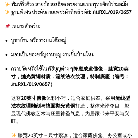
พิมพ์ริ้วจีวร ลายชัด ละเอียด สวยงามแบบพุทธศิลป์ร่วมสมัย
ฐานพิเศษประดับลายเพชรผ้าทิพย์ รหัส:
ภนRXL/019/0657
เหมาะสำหรับ:
บูชาบ้าน หรือวางบนโต๊ะหมู่
มอบเป็นของขวัญงานบุญ งานขึ้นบ้านใหม่
ถวายวัด หรือใช้ในพิธีบุญต่าง ๆ
降魔成道佛像 – 膝宽20英
寸，抛光黄铜材质，流线法衣纹理，特制底座（编号：
ภนRXL/019/0657）
这尊
20英寸佛像
体积小巧，适合家庭供奉。采用
流线型
法衣纹理雕刻
与
镜面抛光黄铜
打造，整体光泽夺目，彰
显现代佛教艺术与庄重神圣气息，为居家带来平安与兴
旺。
膝宽20英寸 – 尺寸紧凑，适合家庭佛龛、办公室或小