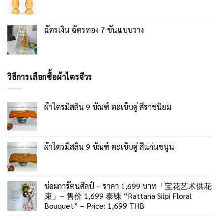
ฉัตรเงิน ฉัตรทอง 7 ชั้นแบบวาง
วิธีการเลือกซื้อผ้าไตรจีวร
ผ้าไตรมิสลิน 9 ขัณฑ์ ตะเข็บคู่ สีราชนิยม
ผ้าไตรมิสลิน 9 ขัณฑ์ ตะเข็บคู่ สีแก่นขนุน
ช่อผการัตนศิลป์ – ราคา 1,699 บาท「宝花艺术供花
束」– 售价 1,699 泰铢 “Rattana Silpi Floral
Bouquet” – Price: 1,699 THB