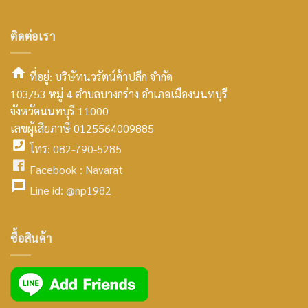
ติดต่อเรา
ที่อยู่: บริษัทนวรัตน์ค้าปลีก จำกัด
103/53 หมู่ 4 ตำบลบางกร่าง อำเภอเมืองนนทบุรี
smt2
จังหวัดนนทบุรี 11000
home
เลขผู้เสียภาษี 0125564009885
โทร: 082-790-5285
icon
facebook
Facebook :
Navarat
facebook
icon
Line id:
@np1982
icon
facebook
ซื้อสินค้า
icon