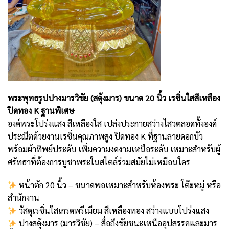
พระพุทธรูปปางมารวิชัย (สดุ้งมาร) ขนาด 20 นิ้ว เรซิ่นใสสีเหลือง
ปิดทอง K ฐานพิเศษ
องค์พระโปร่งแสง สีเหลืองใส เปล่งประกายสว่างไสวตลอดทั้งองค์
ประณีตด้วยงานเรซิ่นคุณภาพสูง ปิดทอง K ที่ฐานลายดอกบัว
พร้อมผ้าทิพย์ประดับ เพิ่มความงดงามเหนือระดับ เหมาะสำหรับผู้
ศรัทธาที่ต้องการบูชาพระในสไตล์ร่วมสมัยไม่เหมือนใคร
หน้าตัก 20 นิ้ว – ขนาดพอเหมาะสำหรับห้องพระ โต๊ะหมู่ หรือ
สำนักงาน
วัสดุเรซิ่นใสเกรดพรีเมียม สีเหลืองทอง สว่างแบบโปร่งแสง
ปางสดุ้งมาร (มารวิชัย) – สื่อถึงชัยชนะเหนืออุปสรรคและมาร