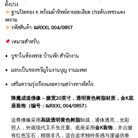
ทั้งปวง
ฐานปิดทอง K พร้อมผ้าทิพย์ลายละเอียด ประดับเพชรแดง
งดงาม
รหัสสินค้า:
ณRXXL 004/0857
เหมาะสำหรับ:
บูชาในห้องพระ บ้านพัก สำนักงาน
มอบเป็นของขวัญในงานบุญ งานมงคล
เสริมความรุ่งเรืองและความสว่างทางจิตใจ
降魔成道佛像 – 膝宽20英寸，透明黄色树脂材质，金K底
座装饰（编号：ณRXXL 004/0857）
这尊佛像采用
高级透明黄色树脂
制成，通体透亮，光彩
照人，外观现代又不失庄重。底座采用
金K装饰
，并点缀
有红色宝石，精致非凡，适合追求独特美感与虔诚供奉