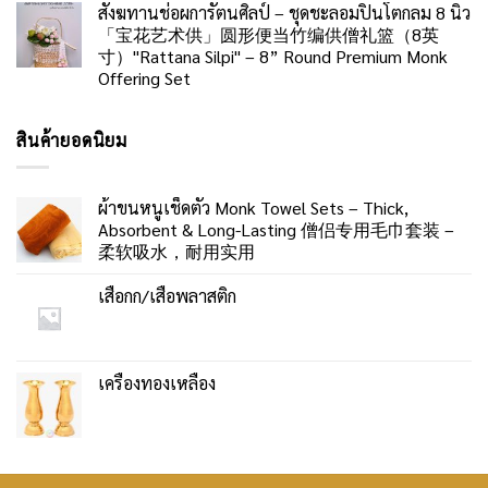
สังฆทานช่อผการัตนศิลป์ – ชุดชะลอมปิ่นโตกลม 8 นิ้ว
「宝花艺术供」圆形便当竹编供僧礼篮（8英
寸）"Rattana Silpi" – 8” Round Premium Monk
Offering Set
สินค้ายอดนิยม
ผ้าขนหนูเช็ดตัว Monk Towel Sets – Thick,
Absorbent & Long-Lasting 僧侣专用毛巾套装 –
柔软吸水，耐用实用
เสื่อกก/เสื่อพลาสติก
เครื่องทองเหลือง