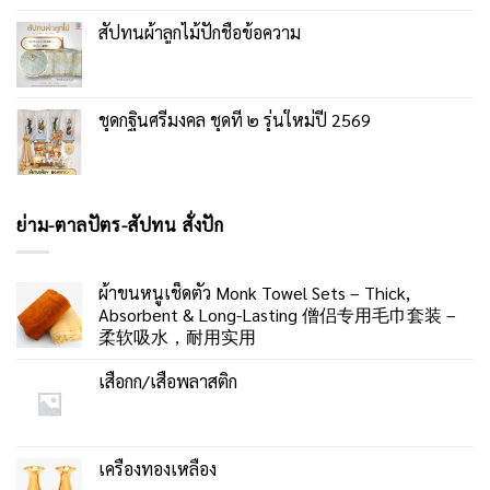
สัปทนผ้าลูกไม้ปักชื่อข้อความ
ชุดกฐินศรีมงคล ชุดที่ ๒ รุ่นใหม่ปี 2569
ย่าม-ตาลปัตร-สัปทน สั่งปัก
ผ้าขนหนูเช็ดตัว Monk Towel Sets – Thick,
Absorbent & Long-Lasting 僧侣专用毛巾套装 –
柔软吸水，耐用实用
เสื่อกก/เสื่อพลาสติก
เครื่องทองเหลือง