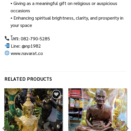
• Giving as a meaningful gift on religious or auspicious
occasions
• Enhancing spiritual brightness, clarity, and prosperity in
your space
โทร: 082-790-5285
Line: @np1982
www.navarat.co
RELATED PRODUCTS
Add to
Add to
Wishlist
Wishlist