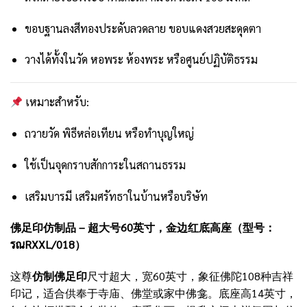
ขอบฐานลงสีทองประดับลวดลาย ขอบแดงสวยสะดุดตา
วางได้ทั้งในวัด หอพระ ห้องพระ หรือศูนย์ปฏิบัติธรรม
เหมาะสำหรับ:
ถวายวัด พิธีหล่อเทียน หรือทำบุญใหญ่
ใช้เป็นจุดกราบสักการะในสถานธรรม
เสริมบารมี เสริมศรัทธาในบ้านหรือบริษัท
佛足印仿制品 – 超大号60英寸，金边红底高座（型号：
รณRXXL/018）
这尊
仿制佛足印
尺寸超大，宽60英寸，象征佛陀108种吉祥
印记，适合供奉于寺庙、佛堂或家中佛龛。底座高14英寸，