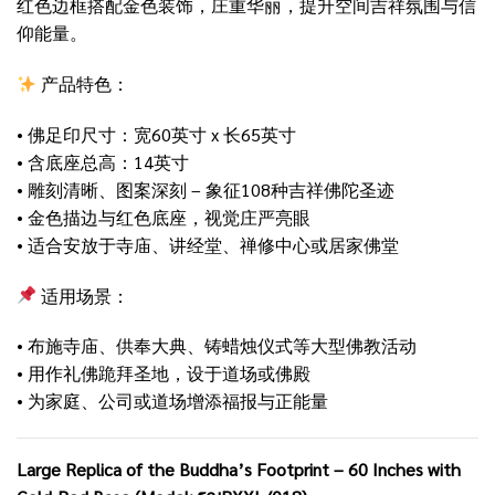
红色边框搭配金色装饰，庄重华丽，提升空间吉祥氛围与信
仰能量。
产品特色：
• 佛足印尺寸：宽60英寸 x 长65英寸
• 含底座总高：14英寸
• 雕刻清晰、图案深刻 – 象征108种吉祥佛陀圣迹
• 金色描边与红色底座，视觉庄严亮眼
• 适合安放于寺庙、讲经堂、禅修中心或居家佛堂
适用场景：
• 布施寺庙、供奉大典、铸蜡烛仪式等大型佛教活动
• 用作礼佛跪拜圣地，设于道场或佛殿
• 为家庭、公司或道场增添福报与正能量
Large Replica of the Buddha’s Footprint – 60 Inches with