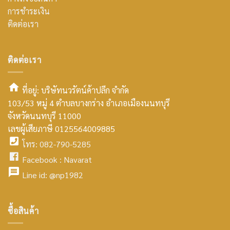
การชำระเงิน
ติดต่อเรา
ติดต่อเรา
ที่อยู่: บริษัทนวรัตน์ค้าปลีก จำกัด
103/53 หมู่ 4 ตำบลบางกร่าง อำเภอเมืองนนทบุรี
smt2
จังหวัดนนทบุรี 11000
home
เลขผู้เสียภาษี 0125564009885
โทร: 082-790-5285
icon
facebook
Facebook :
Navarat
facebook
icon
Line id:
@np1982
icon
facebook
ซื้อสินค้า
icon