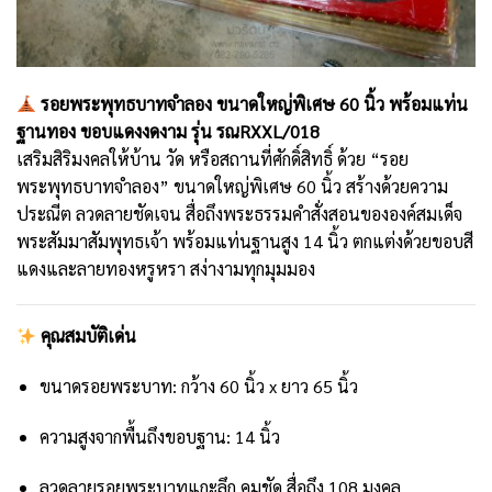
รอยพระพุทธบาทจำลอง ขนาดใหญ่พิเศษ 60 นิ้ว พร้อมแท่น
ฐานทอง ขอบแดงงดงาม รุ่น รณRXXL/018
เสริมสิริมงคลให้บ้าน วัด หรือสถานที่ศักดิ์สิทธิ์ ด้วย “รอย
พระพุทธบาทจำลอง” ขนาดใหญ่พิเศษ 60 นิ้ว สร้างด้วยความ
ประณีต ลวดลายชัดเจน สื่อถึงพระธรรมคำสั่งสอนขององค์สมเด็จ
พระสัมมาสัมพุทธเจ้า พร้อมแท่นฐานสูง 14 นิ้ว ตกแต่งด้วยขอบสี
แดงและลายทองหรูหรา สง่างามทุกมุมมอง
คุณสมบัติเด่น
ขนาดรอยพระบาท: กว้าง 60 นิ้ว x ยาว 65 นิ้ว
ความสูงจากพื้นถึงขอบฐาน: 14 นิ้ว
ลวดลายรอยพระบาทแกะลึก คมชัด สื่อถึง 108 มงคล