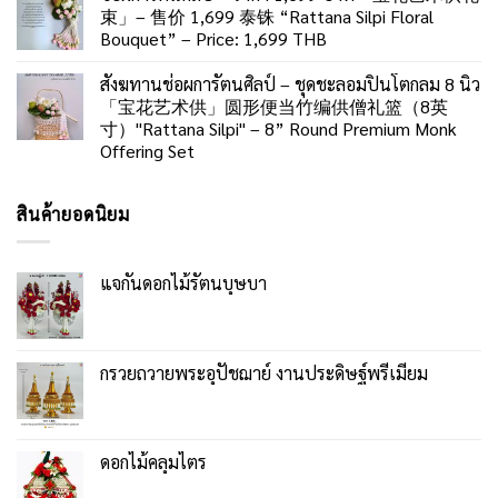
束」– 售价 1,699 泰铢 “Rattana Silpi Floral
Bouquet” – Price: 1,699 THB
สังฆทานช่อผการัตนศิลป์ – ชุดชะลอมปิ่นโตกลม 8 นิ้ว
「宝花艺术供」圆形便当竹编供僧礼篮（8英
寸）"Rattana Silpi" – 8” Round Premium Monk
Offering Set
สินค้ายอดนิยม
แจกันดอกไม้รัตนบุษบา
กรวยถวายพระอุปัชฌาย์ งานประดิษฐ์พรีเมียม
ดอกไม้คลุมไตร