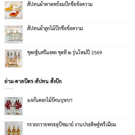
สัปทนผ้าตาดพร้อมปักชื่อข้อความ
สัปทนผ้าลูกไม้ปักชื่อข้อความ
ชุดกฐินศรีมงคล ชุดที่ ๒ รุ่นใหม่ปี 2569
ย่าม-ตาลปัตร-สัปทน สั่งปัก
แจกันดอกไม้รัตนบุษบา
กรวยถวายพระอุปัชฌาย์ งานประดิษฐ์พรีเมียม