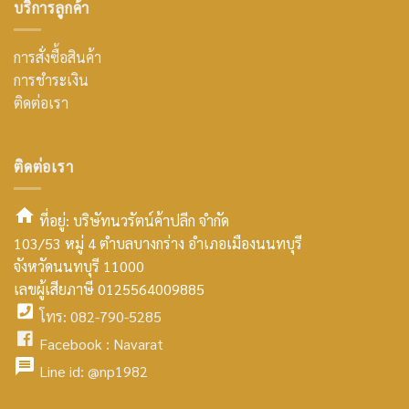
บริการลูกค้า
การสั่งซื้อสินค้า
การชำระเงิน
ติดต่อเรา
ติดต่อเรา
ที่อยู่: บริษัทนวรัตน์ค้าปลีก จำกัด
103/53 หมู่ 4 ตำบลบางกร่าง อำเภอเมืองนนทบุรี
smt2
จังหวัดนนทบุรี 11000
home
เลขผู้เสียภาษี 0125564009885
โทร: 082-790-5285
icon
facebook
Facebook :
Navarat
facebook
icon
Line id:
@np1982
icon
facebook