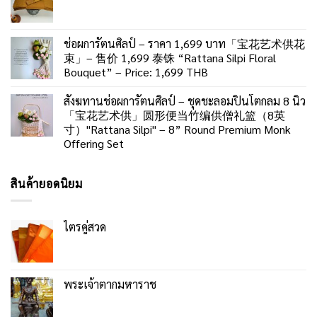
ช่อผการัตนศิลป์ – ราคา 1,699 บาท「宝花艺术供花
束」– 售价 1,699 泰铢 “Rattana Silpi Floral
Bouquet” – Price: 1,699 THB
สังฆทานช่อผการัตนศิลป์ – ชุดชะลอมปิ่นโตกลม 8 นิ้ว
「宝花艺术供」圆形便当竹编供僧礼篮（8英
寸）"Rattana Silpi" – 8” Round Premium Monk
Offering Set
สินค้ายอดนิยม
ไตรคู่สวด
พระเจ้าตากมหาราช