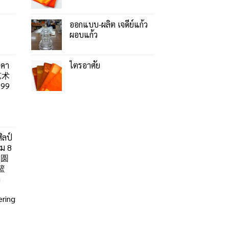
ออกแบบ-ผลิต เจดีย์แก้ว
ผอบแก้ว
าคา
ไตรอาศัย
艺术
99
ิลป์
ลม 8
」圆
篮
a
ring