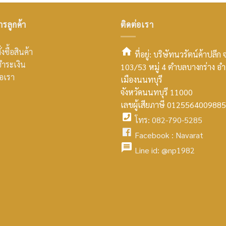
ารลูกค้า
ติดต่อเรา
่งซื้อสินค้า
ที่อยู่: บริษัทนวรัตน์ค้าปลีก 
ำระเงิน
103/53 หมู่ 4 ตำบลบางกร่าง อ
smt2
่อเรา
เมืองนนทบุรี
home
จังหวัดนนทบุรี 11000
เลขผู้เสียภาษี 0125564009885
icon
โทร: 082-790-5285
facebook
Facebook :
Navarat
facebook
icon
Line id:
@np1982
icon
facebook
icon