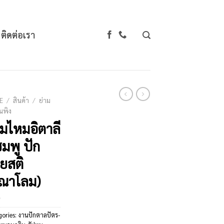
ติดต่อเรา
E
/
สินค้า
/
ย่าม
นพิง
ามไหมอิตาลี
ชมพู ปัก
ยสติ
ุณาโลม)
gories:
งานปักตาลปัตร-