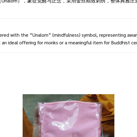
（Unalom），象征觉醒与正念，采用金丝精致刺绣，整体典雅
dered with the “Unalom” (mindfulness) symbol, representing awar
 an ideal offering for monks or a meaningful item for Buddhist c