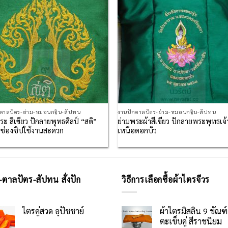
กตาลปัตร-ย่าม-หมอนกฐิน-สัปทน
งานปักตาลปัตร-ย่าม-หมอนกฐิน-สัปทน
ระ สีเขียว ปักลายพุทธศิลป์ “สติ”
ย่ามพระผ้าสีเขียว ปักลายพระพุทธเจ้
ช่องซิปใช้งานสะดวก
เหนือดอกบัว
-ตาลปัตร-สัปทน สั่งปัก
วิธีการเลือกซื้อผ้าไตรจีวร
ไตรคู่สวด อุปัชชาย์
ผ้าไตรมิสลิน 9 ขัณฑ์
ตะเข็บคู่ สีราชนิยม