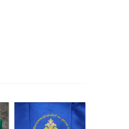
 to
Add to
list
Wishlist