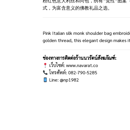
粉红色意大利丝和尚包，绣有“觉性”图案
式，为富含意义的佛教礼品之选。
Pink Italian silk monk shoulder bag embroi
golden thread, this elegant design makes it
ช่องทางการติดต่อร้านนวรัตน์สังฆภัณฑ์:
เว็บไซต์:
www.navarat.co
โทรศัพท์: 082-790-5285
Line: @np1982