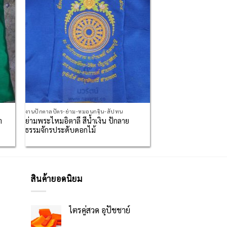
งานปักตาลปัตร-ย่าม-หมอนกฐิน-สัปทน
า
ย่ามพระไหมอิตาลี สีน้ำเงิน ปักลาย
ธรรมจักรประดับดอกไม้
สินค้ายอดนิยม
ไตรคู่สวด อุปัชชาย์