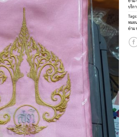
ย่าม
บริกา
Tags
หมอน
ย่าม