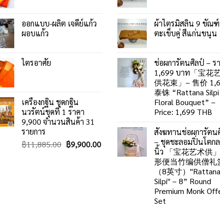
ออกแบบ-ผลิต เจดีย์แก้ว
ผ้าไตรมิสลิน 9 ขัณฑ์
ผอบแก้ว
ตะเข็บคู่ สีแก่นขนุน
ไตรอาศัย
ช่อผการัตนศิลป์ – ร
1,699 บาท「宝花
供花束」– 售价 1,6
泰铢 “Rattana Silpi
เครื่องกฐิน ชุดกฐิน
Floral Bouquet” –
นวรัตน์ชุดที่ 1 ราคา
Price: 1,699 THB
9,900 จำนวนสินค้า 31
รายการ
สังฆทานช่อผการัตนศ
– ชุดชะลอมปิ่นโตก
฿
11,885.00
฿
9,900.00
นิ้ว 「宝花艺术供
形便当竹编供僧礼
（8英寸）"Rattan
Silpi" – 8” Round
Premium Monk Offe
Set