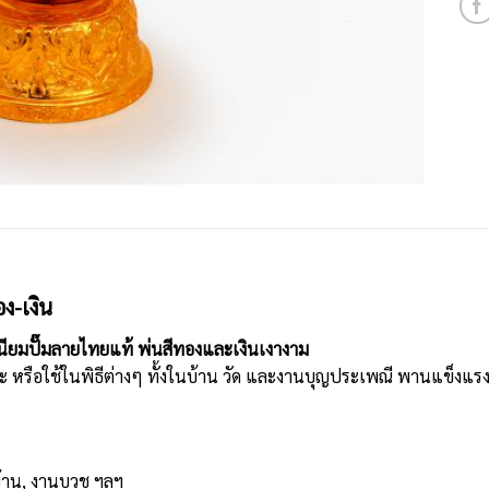
-เงิน
ิเนียมปั๊มลายไทยแท้ พ่นสีทองและเงินเงางาม
ระ หรือใช้ในพิธีต่างๆ ทั้งในบ้าน วัด และงานบุญประเพณี พานแข็งแรง
ญบ้าน, งานบวช ฯลฯ