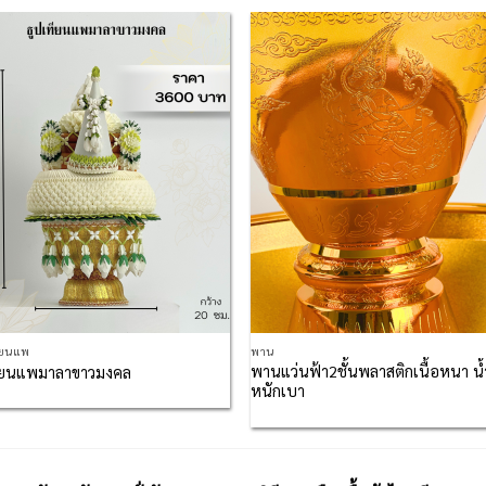
Add to
Add
Wishlist
Wish
ียนแพ
พาน
พานแว่นฟ้า2ชั้นพลาสติกเนื้อหนา น้
ทียนแพมาลาขาวมงคล
หนักเบา