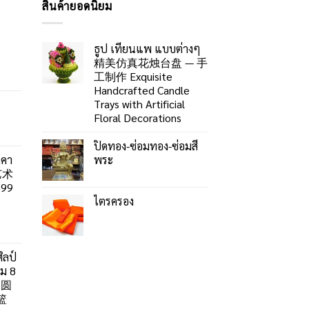
สินค้ายอดนิยม
ธูป เทียนแพ แบบต่างๆ
精美仿真花烛台盘 — 手
工制作 Exquisite
Handcrafted Candle
Trays with Artificial
Floral Decorations
ปิดทอง-ซ่อมทอง-ซ่อมสี
าคา
พระ
艺术
99
ไตรครอง
ิลป์
ลม 8
」圆
篮