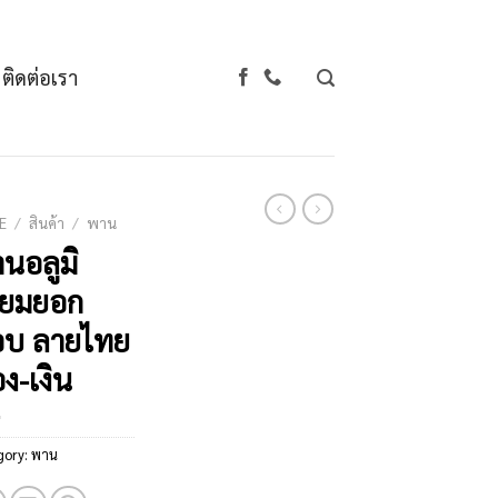
ติดต่อเรา
E
/
สินค้า
/
พาน
นอลูมิ
ียมยอก
อบ ลายไทย
ง-เงิน
gory:
พาน