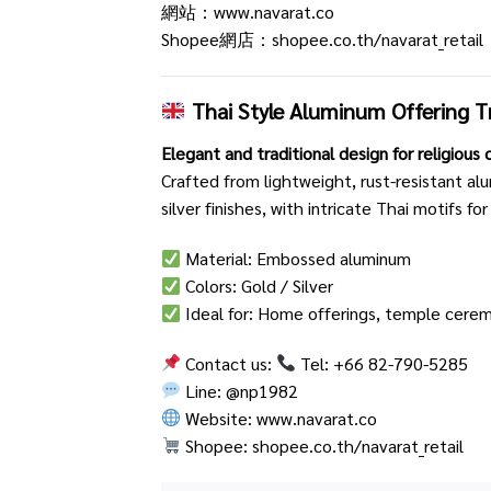
網站：
www.navarat.co
Shopee網店：
shopee.co.th/navarat_retail
Thai Style Aluminum Offering Tr
Elegant and traditional design for religiou
Crafted from lightweight, rust-resistant alu
silver finishes, with intricate Thai motifs f
Material: Embossed aluminum
Colors: Gold / Silver
Ideal for: Home offerings, temple ceremo
Contact us:
Tel: +66 82-790-5285
Line:
@np1982
Website:
www.navarat.co
Shopee:
shopee.co.th/navarat_retail