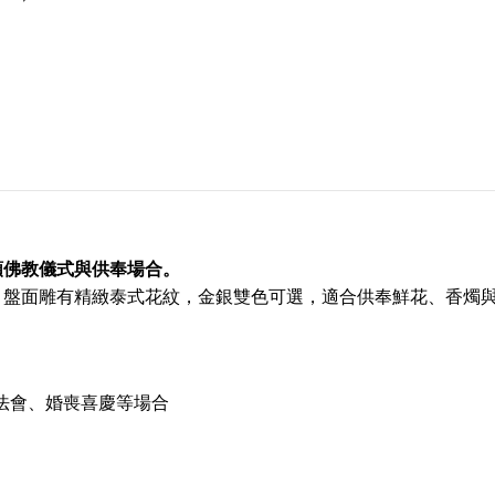
類佛教儀式與供奉場合。
，盤面雕有精緻泰式花紋，金銀雙色可選，適合供奉鮮花、香燭
法會、婚喪喜慶等場合