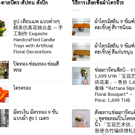
-ตาลปัตร-สัปทน สั่งปัก
วิธีการเลือกซื้อผ้าไตรจีวร
ธูป เทียนแพ แบบต่างๆ
ผ้าไตรมิสลิน 9 ขัณฑ์
精美仿真花烛台盘 — 手
ตะเข็บคู่ สีราชนิยม
工制作 Exquisite
Handcrafted Candle
Trays with Artificial
ผ้าไตรมิสลิน 9 ขัณฑ์
Floral Decorations
ตะเข็บคู่ สีแก่นขนุน
ปิดทอง-ซ่อมทอง-ซ่อมสี
พระ
ช่อผการัตนศิลป์ – ร
1,699 บาท「宝花
供花束」– 售价 1,6
ไตรครอง
泰铢 “Rattana Silpi
Floral Bouquet” –
Price: 1,699 THB
ฉัตรเงิน ฉัตรทอง 9 ชั้น
สังฆทานช่อผการัตนศ
แบบผ้า สูง 1 เมตร
– ชุดชะลอมปิ่นโตก
นิ้ว 「宝花艺术供
形便当竹编供僧礼