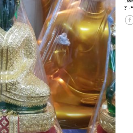
Cate
รูป
,
พ