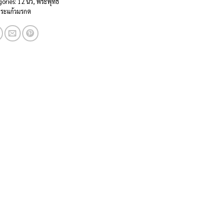
gories:
12 นิ้ว
,
พระพุทธ
ระแก้วมรกต