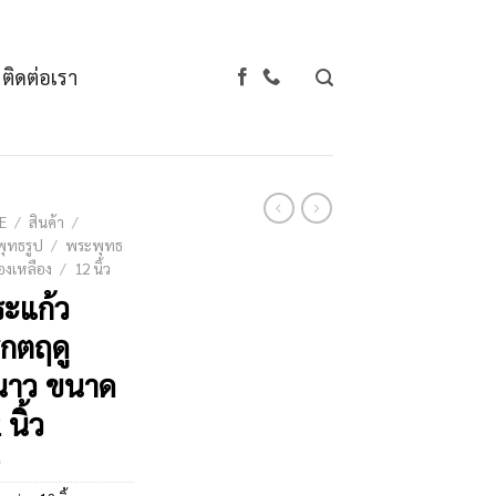
ติดต่อเรา
E
/
สินค้า
/
ุทธรูป
/
พระพุทธ
องเหลือง
/
12 นิ้ว
ะแก้ว
กตฤดู
นาว ขนาด
 นิ้ว