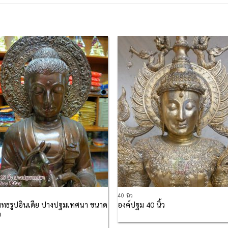
Add to
Add
Wishlist
Wish
40 นิ้ว
ุทธรูปอินเดีย ปางปฐมเทศนา ขนาด
องค์ปฐม 40 นิ้ว
ว