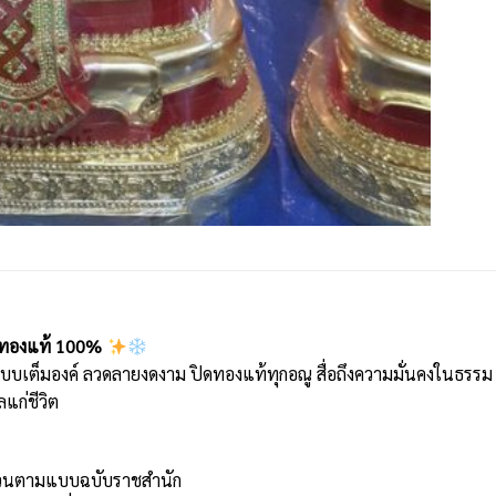
ิดทองแท้ 100%
วแบบเต็มองค์ ลวดลายงดงาม ปิดทองแท้ทุกอณู สื่อถึงความมั่นคงในธ
แก่ชีวิต
ถ้วนตามแบบฉบับราชสำนัก