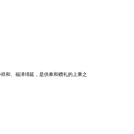
静祥和、福泽绵延，是供奉和赠礼的上乘之