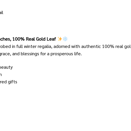
il
inches, 100% Real Gold Leaf
robed in full winter regalia, adorned with authentic 100% real go
 grace, and blessings for a prosperous life.
beauty
n
red gifts