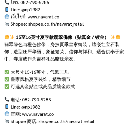
โทร: 082-790-5285
Line: @np1982
เว็บไซต์:
www.navarat.co
Shopee:
shopee.co.th/navarat_retail
15至16英寸夏季款翡翠佛像（贴真金 / 镀金）
翡翠绿色与橙色佛像，身披夏季皇家御装，镶嵌红宝石装
饰，造型庄严华丽，象征繁荣、信仰与祥和。适合供奉于家
中、寺庙或作为吉祥礼品赠送亲友。
大尺寸15-16英寸，气派非凡
皇家风格夏季装饰，精致细节
可选真金贴金或高品质镀金款式
电话: 082-790-5285
Line: @np1982
官网:
www.navarat.co
Shopee 商店:
shopee.co.th/navarat_retail