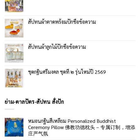
สัปทนผ้าตาดพร้อมปักชื่อข้อความ
สัปทนผ้าลูกไม้ปักชื่อข้อความ
ชุดกฐินศรีมงคล ชุดที่ ๒ รุ่นใหม่ปี 2569
ย่าม-ตาลปัตร-สัปทน สั่งปัก
หมอนกฐินสี่เหลี่ยม Personalized Buddhist
Ceremony Pillow 佛教功德枕头 – 专属订制，增添
庄严气氛