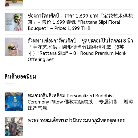
ช่อผการัตนศิลป์ – ราคา 1,699 บาท「宝花艺术供花
束」– 售价 1,699 泰铢 “Rattana Silpi Floral
Bouquet” – Price: 1,699 THB
สังฆทานช่อผการัตนศิลป์ – ชุดชะลอมปิ่นโตกลม 8 นิ้ว
「宝花艺术供」圆形便当竹编供僧礼篮（8英
寸）"Rattana Silpi" – 8” Round Premium Monk
Offering Set
สินค้ายอดนิยม
หมอนกฐินสี่เหลี่ยม Personalized Buddhist
Ceremony Pillow 佛教功德枕头 – 专属订制，增添
庄严气氛
พระบาทสมเด็จพระปรมินทรมหาภูมิพลอดุลยเดช