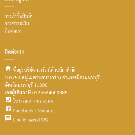
การสั่งซื้อสินค้า
การชำระเงิน
ติดต่อเรา
ติดต่อเรา
ที่อยู่: บริษัทนวรัตน์ค้าปลีก จำกัด
103/53 หมู่ 4 ตำบลบางกร่าง อำเภอเมืองนนทบุรี
smt2
จังหวัดนนทบุรี 11000
home
เลขผู้เสียภาษี 0125564009885
โทร: 082-790-5285
icon
facebook
Facebook :
Navarat
facebook
icon
Line id:
@np1982
icon
facebook