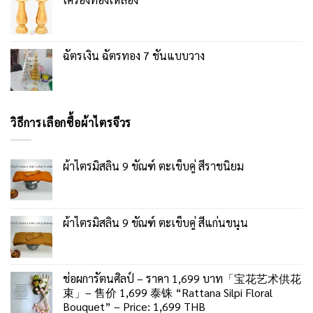
ฉัตรเงิน ฉัตรทอง 7 ชั้นแบบวาง
วิธีการเลือกซื้อผ้าไตรจีวร
ผ้าไตรมิสลิน 9 ขัณฑ์ ตะเข็บคู่ สีราชนิยม
ผ้าไตรมิสลิน 9 ขัณฑ์ ตะเข็บคู่ สีแก่นขนุน
ช่อผการัตนศิลป์ – ราคา 1,699 บาท「宝花艺术供花
束」– 售价 1,699 泰铢 “Rattana Silpi Floral
Bouquet” – Price: 1,699 THB