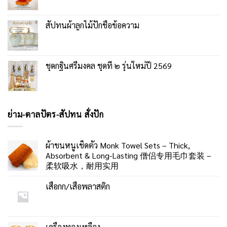
สัปทนผ้าลูกไม้ปักชื่อข้อความ
ชุดกฐินศรีมงคล ชุดที่ ๒ รุ่นใหม่ปี 2569
ย่าม-ตาลปัตร-สัปทน สั่งปัก
ผ้าขนหนูเช็ดตัว Monk Towel Sets – Thick,
Absorbent & Long-Lasting 僧侣专用毛巾套装 –
柔软吸水，耐用实用
เสื่อกก/เสื่อพลาสติก
เครื่องทองเหลือง