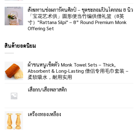
สังฆทานช่อผการัตนศิลป์ – ชุดชะลอมปิ่นโตกลม 8 นิ้ว
「宝花艺术供」圆形便当竹编供僧礼篮（8英
寸）"Rattana Silpi" – 8” Round Premium Monk
Offering Set
สินค้ายอดนิยม
ผ้าขนหนูเช็ดตัว Monk Towel Sets – Thick,
Absorbent & Long-Lasting 僧侣专用毛巾套装 –
柔软吸水，耐用实用
เสื่อกก/เสื่อพลาสติก
เครื่องทองเหลือง