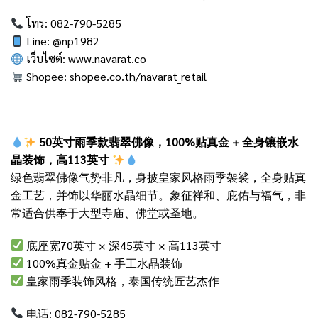
โทร: 082-790-5285
Line: @np1982
เว็บไซต์:
www.navarat.co
Shopee:
shopee.co.th/navarat_retail
50英寸雨季款翡翠佛像，100%贴真金 + 全身镶嵌水
晶装饰，高113英寸
绿色翡翠佛像气势非凡，身披皇家风格雨季袈裟，全身贴真
金工艺，并饰以华丽水晶细节。象征祥和、庇佑与福气，非
常适合供奉于大型寺庙、佛堂或圣地。
底座宽70英寸 × 深45英寸 × 高113英寸
100%真金贴金 + 手工水晶装饰
皇家雨季装饰风格，泰国传统匠艺杰作
电话: 082-790-5285