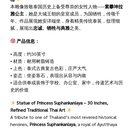
本雕像致敬泰国历史上备受尊崇的女性人物——
素攀坤拉
雅公主
，她是大城王朝的皇室成员，为国牺牲，传颂千
年。作品展现她安详端坐，身着精美传统泰装，纹理细
腻，展现出
忠诚、牺牲与典雅
之美。
产品信息：
• 高度：约30英寸
• 材质：耐用树脂铸造
• 上色：泰式古典复古色彩，庄严大气
• 姿态：坐姿靠石，表现出从容与内敛
• 适合供奉或装饰于学校、办公室、家中，传递艺术与历
史的价值
Statue of Princess Suphankanlaya – 30 Inches,
Refined Traditional Thai Art
A tribute to one of Thailand’s most revered historical
heroines,
Princess Suphankanlaya
, a royal of Ayutthaya