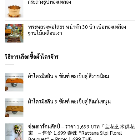
กระถางธูปทองเหลือง
พระหลวงพ่อโสธร หน้าตัก 30 นิ้ว เนื้อทองเหลือง
ฐานไม้เคลือบเงา
วิธีการเลือกซื้อผ้าไตรจีวร
ผ้าไตรมิสลิน 9 ขัณฑ์ ตะเข็บคู่ สีราชนิยม
ผ้าไตรมิสลิน 9 ขัณฑ์ ตะเข็บคู่ สีแก่นขนุน
ช่อผการัตนศิลป์ – ราคา 1,699 บาท「宝花艺术供花
束」– 售价 1,699 泰铢 “Rattana Silpi Floral
Bouquet” – Price: 1,699 THB