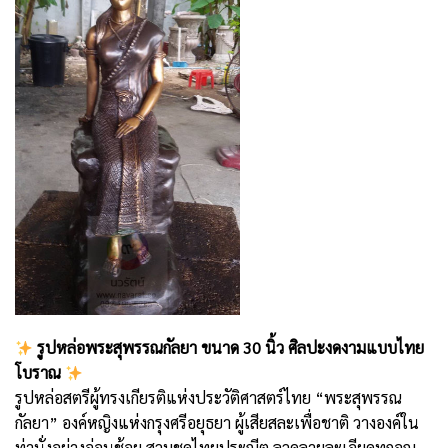
รูปหล่อพระสุพรรณกัลยา ขนาด 30 นิ้ว ศิลปะงดงามแบบไทย
โบราณ
รูปหล่อสตรีผู้ทรงเกียรติแห่งประวัติศาสตร์ไทย “พระสุพรรณ
กัลยา” องค์หญิงแห่งกรุงศรีอยุธยา ผู้เสียสละเพื่อชาติ วางองค์ใน
ท่านั่งอย่างอ่อนช้อย สวมชุดไทยประณีต ลวดลายละเอียดทุกอณู