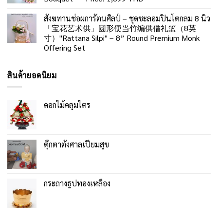
สังฆทานช่อผการัตนศิลป์ – ชุดชะลอมปิ่นโตกลม 8 นิ้ว
「宝花艺术供」圆形便当竹编供僧礼篮（8英
寸）"Rattana Silpi" – 8” Round Premium Monk
Offering Set
สินค้ายอดนิยม
ดอกไม้คลุมไตร
ตุ๊กตาตั้งศาลเปี่ยมสุข
กระถางธูปทองเหลือง