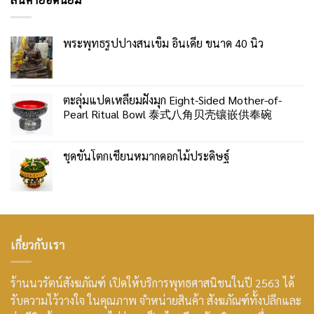
พระพุทธรูปปางสนเข็ม อินเดีย ขนาด 40 นิ้ว
ตะลุ่มแปดเหลี่ยมฝังมุก Eight-Sided Mother-of-
Pearl Ritual Bowl 泰式八角贝壳镶嵌供奉碗
ชุดขันโตกเชี่ยนหมากดอกไม้ประดิษฐ์
เกี่ยวกับเรา
ร้านนวรัตน์สังฆภัณฑ์ เปิดให้บริการพุทธศาสนิชนในปี 2563 ได้
รับความไว้วางใจ ในคุณภาพ จำหน่ายสินค้า สังฆภัณฑ์ทั้งปลีกและ