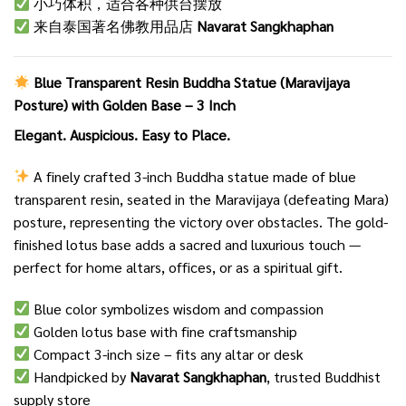
小巧体积，适合各种供台摆放
来自泰国著名佛教用品店
Navarat Sangkhaphan
Blue Transparent Resin Buddha Statue (Maravijaya
Posture) with Golden Base – 3 Inch
Elegant. Auspicious. Easy to Place.
A finely crafted 3-inch Buddha statue made of blue
transparent resin, seated in the Maravijaya (defeating Mara)
posture, representing the victory over obstacles. The gold-
finished lotus base adds a sacred and luxurious touch —
perfect for home altars, offices, or as a spiritual gift.
Blue color symbolizes wisdom and compassion
Golden lotus base with fine craftsmanship
Compact 3-inch size – fits any altar or desk
Handpicked by
Navarat Sangkhaphan
, trusted Buddhist
supply store