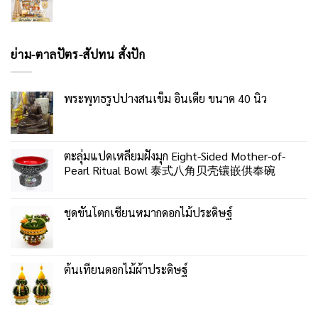
ย่าม-ตาลปัตร-สัปทน สั่งปัก
พระพุทธรูปปางสนเข็ม อินเดีย ขนาด 40 นิ้ว
ตะลุ่มแปดเหลี่ยมฝังมุก Eight-Sided Mother-of-
Pearl Ritual Bowl 泰式八角贝壳镶嵌供奉碗
ชุดขันโตกเชี่ยนหมากดอกไม้ประดิษฐ์
ต้นเทียนดอกไม้ผ้าประดิษฐ์