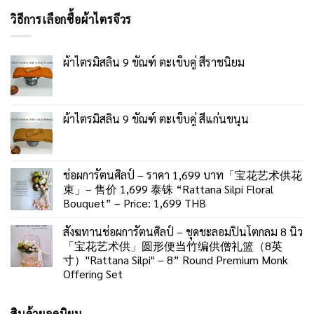
วิธีการเลือกซื้อผ้าไตรจีวร
ผ้าไตรมิสลิน 9 ขัณฑ์ ตะเข็บคู่ สีราชนิยม
ผ้าไตรมิสลิน 9 ขัณฑ์ ตะเข็บคู่ สีแก่นขนุน
ช่อผการัตนศิลป์ – ราคา 1,699 บาท「宝花艺术供花
束」– 售价 1,699 泰铢 “Rattana Silpi Floral
Bouquet” – Price: 1,699 THB
สังฆทานช่อผการัตนศิลป์ – ชุดชะลอมปิ่นโตกลม 8 นิ้ว
「宝花艺术供」圆形便当竹编供僧礼篮（8英
寸）"Rattana Silpi" – 8” Round Premium Monk
Offering Set
สินค้ายอดนิยม