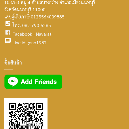
103/53 หมู่ 4 ตำบลบางกร่าง อำเภอเมืองนนทบุรี
smt2
จังหวัดนนทบุรี 11000
home
เลขผู้เสียภาษี 0125564009885
โทร: 082-790-5285
icon
facebook
Facebook :
Navarat
facebook
icon
Line id:
@np1982
icon
facebook
ซื้อสินค้า
icon