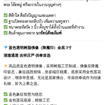
พระ โต๊ะหมู่ หรือถวายในงานบุญต่างๆ
สีฟ้าใส สื่อถึงปัญญาและเมตตา
ฐานปิดทองลายกลีบบัว เพิ่มความหรูหรา
ขนาดกะทัดรัด 3 นิ้ว ตั้งบูชาได้ทั้งบ้านและที่ทำงาน
สินค้าคุณภาพจาก
นวรัตน์สังฆภัณฑ์
蓝色透明树脂佛像（降魔印）金底 3寸
清澈通透 吉祥庄严 供奉首选
高品质蓝色透明佛像，采用树脂工艺制成，佛像呈降魔
印姿态，象征战胜烦恼，坐姿端庄稳重。底座采用金色莲花
设计，增添华贵感。无论是居家佛台、寺庙供奉或作为结缘
礼物，皆为上乘之选。
蓝色象征智慧与慈悲
金色莲花底座，精致工艺