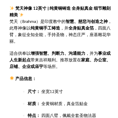
梵天神像 12英寸 | 纯黄铜铸造 全身贴真金 细节雕刻
精美
梵天（Brahma）是印度教中的
智慧、慈悲与创造之神
，
此尊神像以
纯黄铜手工铸造
，并
全身贴真金箔
，四面八
臂，象征全知全能，手持圣物，神态庄严，座基雕花华
丽。
适合供奉以
增强智慧、判断力、沟通能力
，并为
事业或
人生新起点
带来吉祥顺利。推荐放置在
家庭、办公室、
店铺、企业或庙宇
等场所。
产品信息：
尺寸：
坐宽12英寸
材质：
全黄铜材质，真金箔贴金
特点：
四面八臂，佩戴全套圣物法器