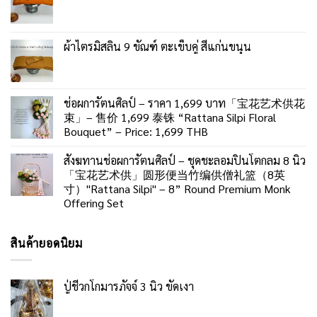
ผ้าไตรมิสลิน 9 ขัณฑ์ ตะเข็บคู่ สีแก่นขนุน
ช่อผการัตนศิลป์ – ราคา 1,699 บาท「宝花艺术供花
束」– 售价 1,699 泰铢 “Rattana Silpi Floral
Bouquet” – Price: 1,699 THB
สังฆทานช่อผการัตนศิลป์ – ชุดชะลอมปิ่นโตกลม 8 นิ้ว
「宝花艺术供」圆形便当竹编供僧礼篮（8英
寸）"Rattana Silpi" – 8” Round Premium Monk
Offering Set
สินค้ายอดนิยม
ปู่ชีวกโกมารภัจจ์ 3 นิ้ว ขัดเงา