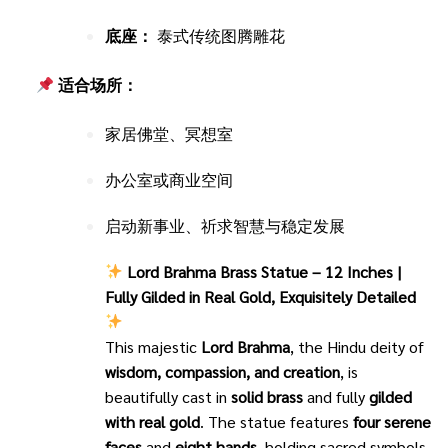
底座：
泰式传统图腾雕花
适合场所：
家居佛堂、冥想室
办公室或商业空间
启动新事业、祈求智慧与稳定发展
Lord Brahma Brass Statue – 12 Inches |
Fully Gilded in Real Gold, Exquisitely Detailed
This majestic
Lord Brahma
, the Hindu deity of
wisdom, compassion, and creation
, is
beautifully cast in
solid brass
and fully
gilded
with real gold
. The statue features
four serene
faces
and
eight hands
, holding sacred symbols,