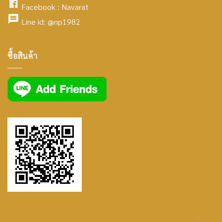
facebook
Facebook :
Navarat
facebook
icon
Line id:
@np1982
icon
facebook
ซื้อสินค้า
icon