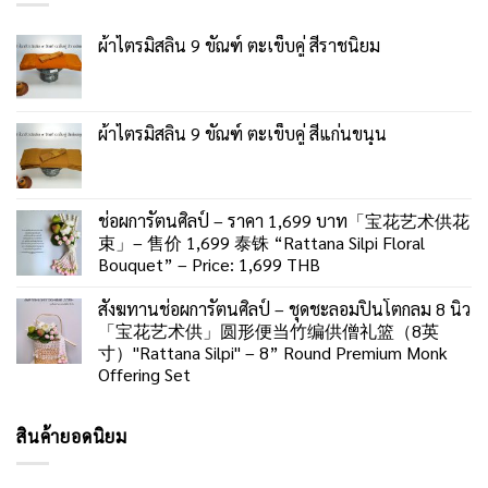
ผ้าไตรมิสลิน 9 ขัณฑ์ ตะเข็บคู่ สีราชนิยม
ผ้าไตรมิสลิน 9 ขัณฑ์ ตะเข็บคู่ สีแก่นขนุน
ช่อผการัตนศิลป์ – ราคา 1,699 บาท「宝花艺术供花
束」– 售价 1,699 泰铢 “Rattana Silpi Floral
Bouquet” – Price: 1,699 THB
สังฆทานช่อผการัตนศิลป์ – ชุดชะลอมปิ่นโตกลม 8 นิ้ว
「宝花艺术供」圆形便当竹编供僧礼篮（8英
寸）"Rattana Silpi" – 8” Round Premium Monk
Offering Set
สินค้ายอดนิยม