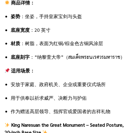
商品详情：
姿势
：坐姿，手持皇家宝剑与头盔
底座宽度
：20 英寸
材质
：树脂，表面为红铜/棕金色古铜风涂层
底座刻字
：“纳黎萱大帝”（สมเด็จพระนเรศวรมหาราช）
适用场景：
安放于家庭、政府机关、企业或重要仪式场所
用于供奉以祈求威严、决断力与护佑
作为赠送高层领导、指挥官或爱国者的吉祥礼物
King Naresuan the Great Monument – Seated Posture,
20-Inch Base Size