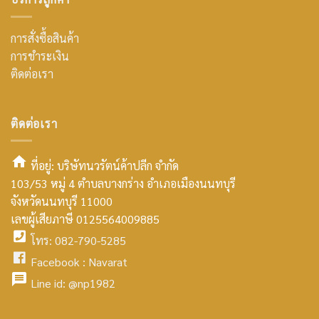
การสั่งซื้อสินค้า
การชำระเงิน
ติดต่อเรา
ติดต่อเรา
ที่อยู่: บริษัทนวรัตน์ค้าปลีก จำกัด
103/53 หมู่ 4 ตำบลบางกร่าง อำเภอเมืองนนทบุรี
smt2
จังหวัดนนทบุรี 11000
home
เลขผู้เสียภาษี 0125564009885
โทร: 082-790-5285
icon
facebook
Facebook :
Navarat
facebook
icon
Line id:
@np1982
icon
facebook