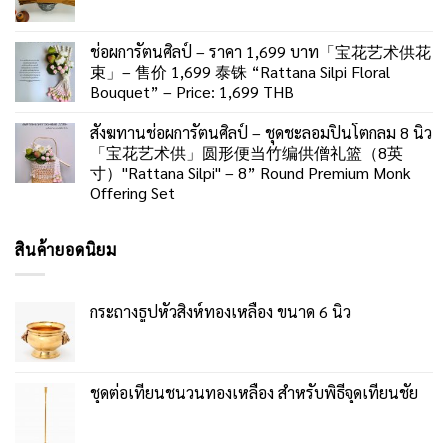
ช่อผการัตนศิลป์ – ราคา 1,699 บาท「宝花艺术供花
束」– 售价 1,699 泰铢 “Rattana Silpi Floral
Bouquet” – Price: 1,699 THB
สังฆทานช่อผการัตนศิลป์ – ชุดชะลอมปิ่นโตกลม 8 นิ้ว
「宝花艺术供」圆形便当竹编供僧礼篮（8英
寸）"Rattana Silpi" – 8” Round Premium Monk
Offering Set
สินค้ายอดนิยม
กระถางธูปหัวสิงห์ทองเหลือง ขนาด 6 นิ้ว
ชุดต่อเทียนชนวนทองเหลือง สำหรับพิธีจุดเทียนชัย