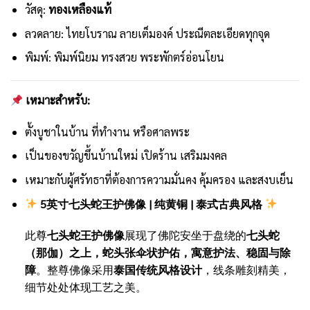
วัสดุ:
ทองเหลืองแท้
ลวดลาย: ไทยโบราณ ลายเต็มองค์ ประณีตละเอียดทุกจุด
พิมพ์: พิมพ์นิยม ทรงสวย พระพักตร์อ่อนโยน
เหมาะสำหรับ:
ตั้งบูชาในบ้าน ที่ทำงาน หรือศาลพระ
เป็นของขวัญขึ้นบ้านใหม่ เปิดร้าน เสริมมงคล
เหมาะกับผู้ศรัทธาที่ต้องการความมั่นคง คุ้มครอง และสงบเย็น
5英寸七头蛇王护佛像 | 纯黄铜 | 泰式古典风格
此尊
七头蛇王护佛像
展现了佛陀安坐于盘绕的
七头蛇
（那伽）之上，蛇头张伞状护佑，寓意护法、稳固与除
障
。整尊佛像采用
泰国传统风格设计
，线条雕刻精美，
细节处处体现工艺之美。