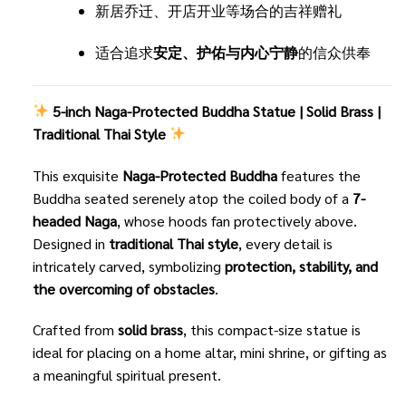
新居乔迁、开店开业等场合的吉祥赠礼
适合追求
安定、护佑与内心宁静
的信众供奉
5-inch Naga-Protected Buddha Statue | Solid Brass |
Traditional Thai Style
This exquisite
Naga-Protected Buddha
features the
Buddha seated serenely atop the coiled body of a
7-
headed Naga
, whose hoods fan protectively above.
Designed in
traditional Thai style
, every detail is
intricately carved, symbolizing
protection, stability, and
the overcoming of obstacles
.
Crafted from
solid brass
, this compact-size statue is
ideal for placing on a home altar, mini shrine, or gifting as
a meaningful spiritual present.