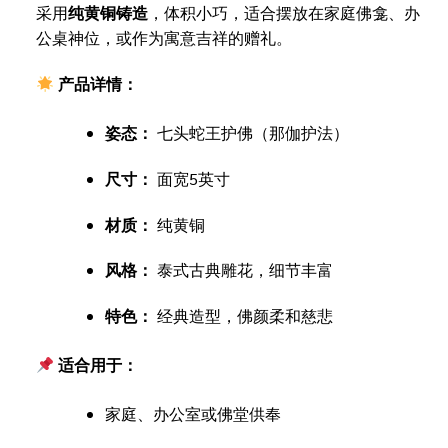
采用
纯黄铜铸造
，体积小巧，适合摆放在家庭佛龛、办
公桌神位，或作为寓意吉祥的赠礼。
产品详情：
姿态：
七头蛇王护佛（那伽护法）
尺寸：
面宽5英寸
材质：
纯黄铜
风格：
泰式古典雕花，细节丰富
特色：
经典造型，佛颜柔和慈悲
适合用于：
家庭、办公室或佛堂供奉