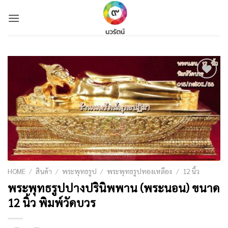
Skip
to
content
Add to
Wishlist
HOME
/
สินค้า
/
พระพุทธรูป
/
พระพุทธรูปทองเหลือง
/
12 นิ้ว
พระพุทธรูปปางปรินิพพาน (พระนอน) ขนาด
12 นิ้ว พิมพ์วัดบวร