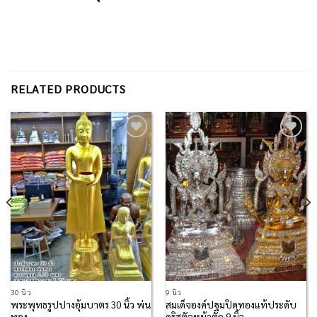
RELATED PRODUCTS
Add to
Add to
Wishlist
Wishlist
30 นิ้ว
9 นิ้ว
พระพุทธรูปปางอุ้มบาตร 30 นิ้ว พ่น
สมเด็จองค์ปฐมปิดทองแท้ประดับ
ทอง
คริสตัลหน้าตัก 9 นิ้ว