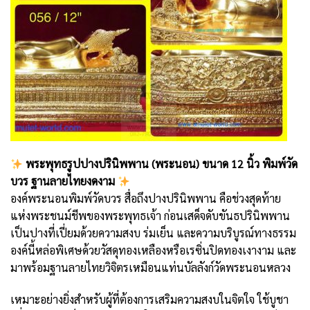
พระพุทธรูปปางปรินิพพาน (พระนอน) ขนาด 12 นิ้ว พิมพ์วัด
บวร ฐานลายไทยงดงาม
องค์พระนอนพิมพ์วัดบวร สื่อถึงปางปรินิพพาน คือช่วงสุดท้าย
แห่งพระชนม์ชีพของพระพุทธเจ้า ก่อนเสด็จดับขันธปรินิพพาน
เป็นปางที่เปี่ยมด้วยความสงบ ร่มเย็น และความบริบูรณ์ทางธรรม
องค์นี้หล่อพิเศษด้วยวัสดุทองเหลืองหรือเรซิ่นปิดทองเงางาม และ
มาพร้อมฐานลายไทยวิจิตรเหมือนแท่นบัลลังก์วัดพระนอนหลวง
เหมาะอย่างยิ่งสำหรับผู้ที่ต้องการเสริมความสงบในจิตใจ ใช้บูชา