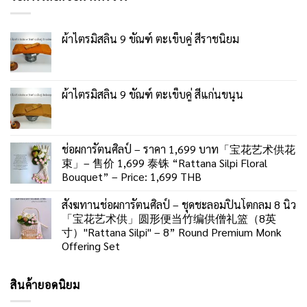
ผ้าไตรมิสลิน 9 ขัณฑ์ ตะเข็บคู่ สีราชนิยม
ผ้าไตรมิสลิน 9 ขัณฑ์ ตะเข็บคู่ สีแก่นขนุน
ช่อผการัตนศิลป์ – ราคา 1,699 บาท「宝花艺术供花
束」– 售价 1,699 泰铢 “Rattana Silpi Floral
Bouquet” – Price: 1,699 THB
สังฆทานช่อผการัตนศิลป์ – ชุดชะลอมปิ่นโตกลม 8 นิ้ว
「宝花艺术供」圆形便当竹编供僧礼篮（8英
寸）"Rattana Silpi" – 8” Round Premium Monk
Offering Set
สินค้ายอดนิยม