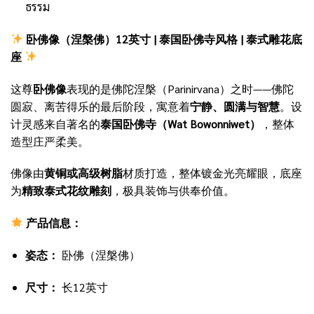
ธรรม
卧佛像（涅槃佛）12英寸 | 泰国卧佛寺风格 | 泰式雕花底
座
这尊
卧佛像
表现的是佛陀涅槃（Parinirvana）之时——佛陀
圆寂、离苦得乐的最后阶段，寓意着
宁静、圆满与智慧
。设
计灵感来自著名的
泰国卧佛寺（Wat Bowonniwet）
，整体
造型庄严柔美。
佛像由
黄铜或高级树脂
材质打造，整体镀金光亮耀眼，底座
为
精致泰式花纹雕刻
，极具装饰与供奉价值。
产品信息：
姿态：
卧佛（涅槃佛）
尺寸：
长12英寸