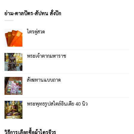
ย่าม-ตาลปัตร-สัปทน สั่งปัก
ไตรคู่สวด
พระเจ้าตากมหาราช
สังฆทานแบบถาด
พระพุทธรูปสไตล์อินเดีย 40 นิ้ว
วิธีการเลือกซื้อผ้าไตรจีวร