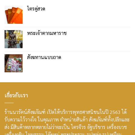
ไตรคู่สวด
พระเจ้าตากมหาราช
สังฆทานแบบถาด
เกี่ยวกับเรา
ร้านนวรัตน์สังฆภัณฑ์ เปิดให้บริการพุทธศาสนิชนในปี 2563 ได้
รับความไว้วางใจ ในคุณภาพ จำหน่ายสินค้า สังฆภัณฑ์ทั้งปลีกและ
ส่ง มีสินค้าหลากหลายไม่ว่าจะเป็น ไตรจีวร อัฐบริขาร เครื่องบวช
เครื่องกฐิน ไทยธรรม โต๊ะหมู่ พระประธาน รูปหล่อ รูปเหมือน