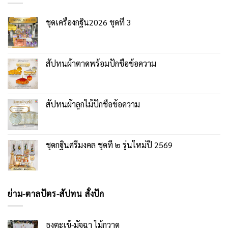
ชุดเครื่องกฐิน2026 ชุดที่ 3
สัปทนผ้าตาดพร้อมปักชื่อข้อความ
สัปทนผ้าลูกไม้ปักชื่อข้อความ
ชุดกฐินศรีมงคล ชุดที่ ๒ รุ่นใหม่ปี 2569
ย่าม-ตาลปัตร-สัปทน สั่งปัก
ธงตะเข้-มัจฉา ไม้กวาด