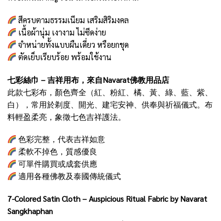
สีครบตามธรรมเนียม เสริมสิริมงคล
เนื้อผ้านุ่ม เงางาม ไม่ซีดง่าย
จำหน่ายทั้งแบบผืนเดี่ยว หรือยกชุด
ตัดเย็บเรียบร้อย พร้อมใช้งาน
七彩絲巾 – 吉祥用布，來自Navarat佛教用品店
此款七彩布，顏色齊全（紅、粉紅、橘、黃、綠、藍、紫、
白），常用於剃度、開光、建宅安神、供奉與祈福儀式。布
料輕盈柔亮，象徵七色吉祥護法。
色彩完整，代表吉祥如意
柔軟不掉色，質感優良
可單件購買或成套供應
適用各種佛教及泰國傳統儀式
7-Colored Satin Cloth – Auspicious Ritual Fabric by Navarat
Sangkhaphan