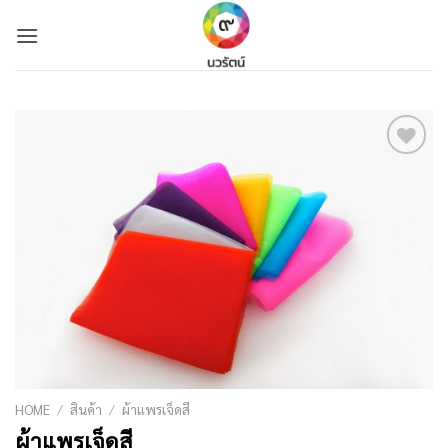
Skip
to
content
Add to
Wishlist
HOME
/
สินค้า
/
ผ้าแพรเจ็ดสี
ผ้าแพรเจ็ดสี