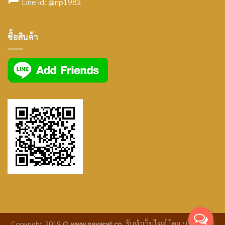
icon
Line id:
@np1982
icon
facebook
ซื้อสินค้า
icon
Copyright 2019 ©
www.navarat.co
.
รับทำเว็บไซต์
โดย บริษัท ซีเจ