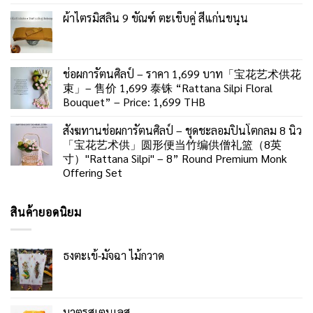
ผ้าไตรมิสลิน 9 ขัณฑ์ ตะเข็บคู่ สีแก่นขนุน
ช่อผการัตนศิลป์ – ราคา 1,699 บาท「宝花艺术供花
束」– 售价 1,699 泰铢 “Rattana Silpi Floral
Bouquet” – Price: 1,699 THB
สังฆทานช่อผการัตนศิลป์ – ชุดชะลอมปิ่นโตกลม 8 นิ้ว
「宝花艺术供」圆形便当竹编供僧礼篮（8英
寸）"Rattana Silpi" – 8” Round Premium Monk
Offering Set
สินค้ายอดนิยม
ธงตะเข้-มัจฉา ไม้กวาด
บาตรสเตนเลส