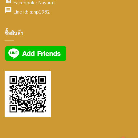
Facebook :
Navarat
facebook
icon
Line id:
@np1982
icon
facebook
ซื้อสินค้า
icon