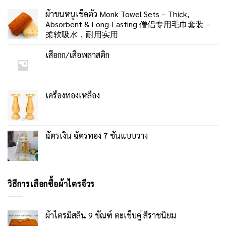
ผ้าขนหนูเช็ดตัว Monk Towel Sets – Thick,
Absorbent & Long-Lasting 僧侣专用毛巾套装 –
柔软吸水，耐用实用
เสื่อกก/เสื่อพลาสติก
เครื่องทองเหลือง
ฉัตรเงิน ฉัตรทอง 7 ชั้นแบบวาง
วิธีการเลือกซื้อผ้าไตรจีวร
ผ้าไตรมิสลิน 9 ขัณฑ์ ตะเข็บคู่ สีราชนิยม