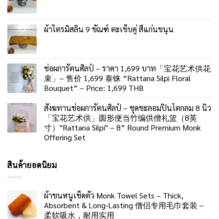
ผ้าไตรมิสลิน 9 ขัณฑ์ ตะเข็บคู่ สีแก่นขนุน
ช่อผการัตนศิลป์ – ราคา 1,699 บาท「宝花艺术供花
束」– 售价 1,699 泰铢 “Rattana Silpi Floral
Bouquet” – Price: 1,699 THB
สังฆทานช่อผการัตนศิลป์ – ชุดชะลอมปิ่นโตกลม 8 นิ้ว
「宝花艺术供」圆形便当竹编供僧礼篮（8英
寸）"Rattana Silpi" – 8” Round Premium Monk
Offering Set
สินค้ายอดนิยม
ผ้าขนหนูเช็ดตัว Monk Towel Sets – Thick,
Absorbent & Long-Lasting 僧侣专用毛巾套装 –
柔软吸水，耐用实用