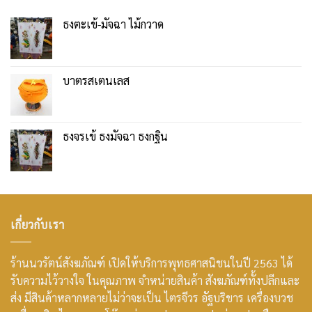
ธงตะเข้-มัจฉา ไม้กวาด
บาตรสเตนเลส
ธงจรเข้ ธงมัจฉา ธงกฐิน
เกี่ยวกับเรา
ร้านนวรัตน์สังฆภัณฑ์ เปิดให้บริการพุทธศาสนิชนในปี 2563 ได้
รับความไว้วางใจ ในคุณภาพ จำหน่ายสินค้า สังฆภัณฑ์ทั้งปลีกและ
ส่ง มีสินค้าหลากหลายไม่ว่าจะเป็น ไตรจีวร อัฐบริขาร เครื่องบวช