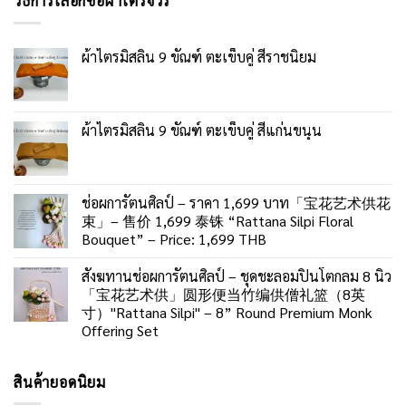
วิธีการเลือกซื้อผ้าไตรจีวร
ผ้าไตรมิสลิน 9 ขัณฑ์ ตะเข็บคู่ สีราชนิยม
ผ้าไตรมิสลิน 9 ขัณฑ์ ตะเข็บคู่ สีแก่นขนุน
ช่อผการัตนศิลป์ – ราคา 1,699 บาท「宝花艺术供花
束」– 售价 1,699 泰铢 “Rattana Silpi Floral
Bouquet” – Price: 1,699 THB
สังฆทานช่อผการัตนศิลป์ – ชุดชะลอมปิ่นโตกลม 8 นิ้ว
「宝花艺术供」圆形便当竹编供僧礼篮（8英
寸）"Rattana Silpi" – 8” Round Premium Monk
Offering Set
สินค้ายอดนิยม