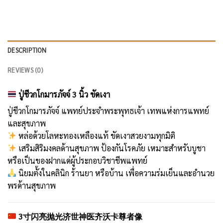
DESCRIPTION
REVIEWS (0)
ปู่ชีวกโกมารภัจจ์ 3 นิ้ว ขัดเงา
ปู่ชีวกโกมารภัจจ์ แพทย์ประจำพระพุทธเจ้า เทพแห่งการแพทย์
และสุขภาพ
หล่อด้วยโลหะทองเหลืองแท้ ขัดเงาสวยงามทุกมิติ
เสริมสิริมงคลด้านสุขภาพ ป้องกันโรคภัย เหมาะสำหรับบูชา
หรือเป็นของฝากแด่ผู้ประกอบวิชาชีพแพทย์
นิยมตั้งในคลินิก ร้านยา หรือบ้าน เพื่อความร่มเย็นและอำนวย
พรด้านสุขภาพ
3寸闪亮抛光济世神医齐沃卡尊者像