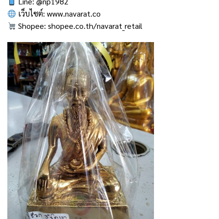
Line: @np1982
เว็บไซต์:
www.navarat.co
Shopee:
shopee.co.th/navarat_retail