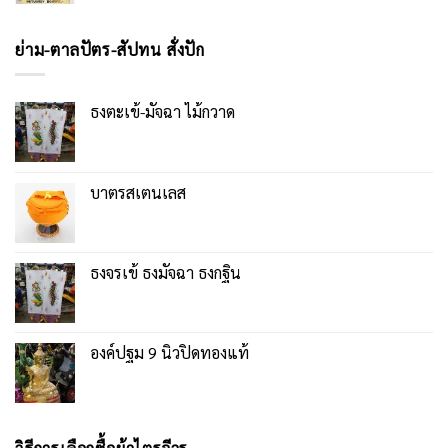
ย่าม-ตาลปัตร-สัปทน สั่งปัก
ธงตะเข้-มัจฉา ไม้กวาด
บาตรสเตนเลส
ธงจรเข้ ธงมัจฉา ธงกฐิน
องค์ปฐม 9 นิ้วปิดทองแท้