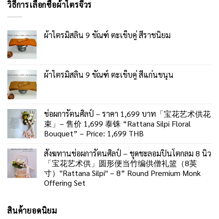
วิธีการเลือกซื้อผ้าไตรจีวร
ผ้าไตรมิสลิน 9 ขัณฑ์ ตะเข็บคู่ สีราชนิยม
ผ้าไตรมิสลิน 9 ขัณฑ์ ตะเข็บคู่ สีแก่นขนุน
ช่อผการัตนศิลป์ – ราคา 1,699 บาท「宝花艺术供花
束」– 售价 1,699 泰铢 “Rattana Silpi Floral
Bouquet” – Price: 1,699 THB
สังฆทานช่อผการัตนศิลป์ – ชุดชะลอมปิ่นโตกลม 8 นิ้ว
「宝花艺术供」圆形便当竹编供僧礼篮（8英
寸）"Rattana Silpi" – 8” Round Premium Monk
Offering Set
สินค้ายอดนิยม