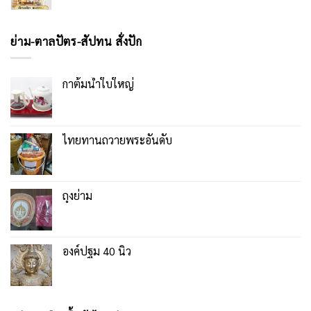
ย่าม-ตาลปัตร-สัปทน สั่งปัก
กาต้มน้ำใบใหญ่
ไทยทานถวายพระอันดับ
ถุงย่าม
องค์ปฐม 40 นิ้ว