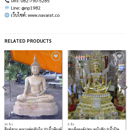
โทร: 082-790-5285
Line:
@np1982
เว็บไซต์:
www.navarat.co
RELATED PRODUCTS
Add to
Add to
Wishlist
Wishlist
30 นิ้ว
9 นิ้ว
สิงห์สาม หลวงพ่อทันใจ 30 นิ้วพิมพ์
สมเด็จองค์ปฐม หน้าตัก 9 นิ้วปิด