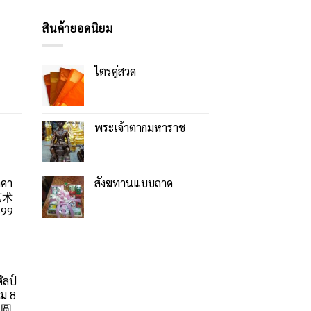
สินค้ายอดนิยม
ไตรคู่สวด
พระเจ้าตากมหาราช
าคา
สังฆทานแบบถาด
艺术
99
ิลป์
ลม 8
」圆