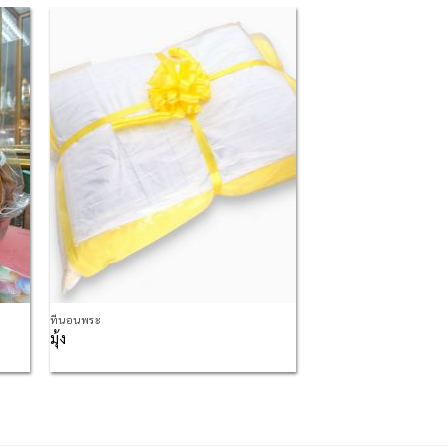
 to
Add to
list
Wishlist
ที่นอนพระ
มุ้ง