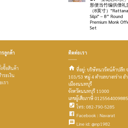
形便当竹编供僧礼
（8英寸）"Rattan
Silpi" – 8” Round
Premium Monk Offe
Set
ารลูกค้า
ติดต่อเรา
่งซื้อสินค้า
ที่อยู่: บริษัทนวรัตน์ค้าปลีก 
ำระเงิน
103/53 หมู่ 4 ตำบลบางกร่าง อ
smt2
่อเรา
เมืองนนทบุรี
home
จังหวัดนนทบุรี 11000
เลขผู้เสียภาษี 0125564009885
icon
โทร: 082-790-5285
facebook
Facebook :
Navarat
facebook
icon
Line id:
@np1982