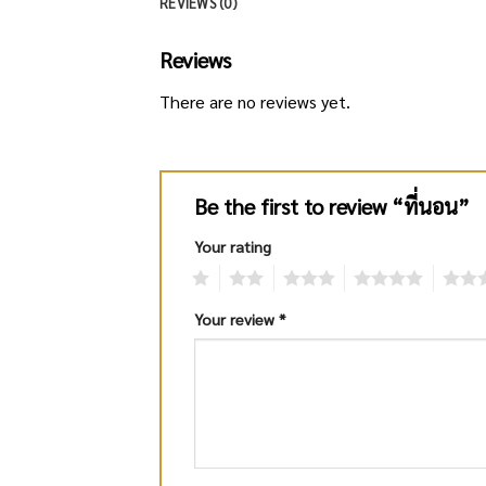
REVIEWS (0)
Reviews
There are no reviews yet.
Be the first to review “ที่นอน”
Your rating
1
2
3
4
5
Your review
*