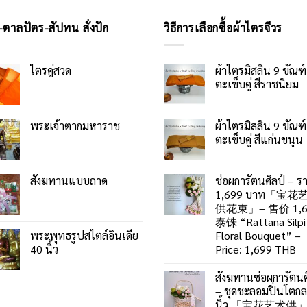
-ตาลปัตร-สัปทน สั่งปัก
วิธีการเลือกซื้อผ้าไตรจีวร
ไตรคู่สวด
ผ้าไตรมิสลิน 9 ขัณฑ์
ตะเข็บคู่ สีราชนิยม
พระเจ้าตากมหาราช
ผ้าไตรมิสลิน 9 ขัณฑ์
ตะเข็บคู่ สีแก่นขนุน
สังฆทานแบบถาด
ช่อผการัตนศิลป์ – ร
1,699 บาท「宝花
供花束」– 售价 1,6
泰铢 “Rattana Silpi
พระพุทธรูปสไตล์อินเดีย
Floral Bouquet” –
40 นิ้ว
Price: 1,699 THB
สังฆทานช่อผการัตนศ
– ชุดชะลอมปิ่นโตก
นิ้ว 「宝花艺术供