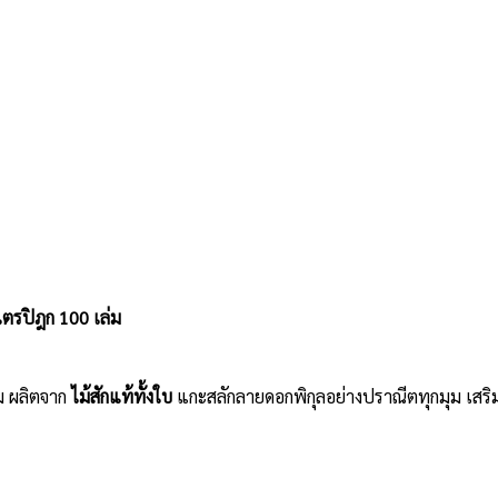
ไตรปิฎก 100 เล่ม
่ม ผลิตจาก
ไม้สักแท้ทั้งใบ
แกะสลักลายดอกพิกุลอย่างปราณีตทุกมุม เสริ