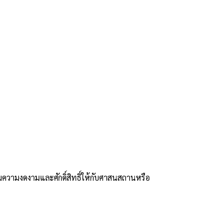
มความงดงามและศักดิ์สิทธิ์ให้กับศาสนสถานหรือ