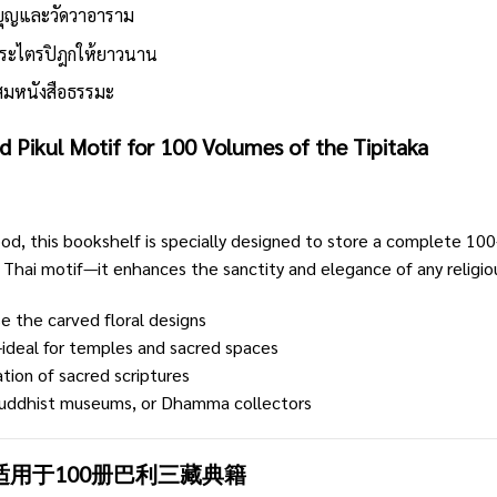
บุญและวัดวาอาราม
พระไตรปิฎกให้ยาวนาน
ะสมหนังสือธรรมะ
 Pikul Motif for 100 Volumes of the Tipitaka
od, this bookshelf is specially designed to store a complete 100
 Thai motif—it enhances the sanctity and elegance of any religio
e the carved floral designs
ideal for temples and sacred spaces
tion of sacred scriptures
 Buddhist museums, or Dhamma collectors
适用于100册巴利三藏典籍