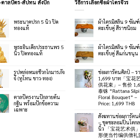
-ตาลปัตร-สัปทน สั่งปัก
วิธีการเลือกซื้อผ้าไตรจีวร
พระนาคปรก 5 นิ้ว ปิด
ผ้าไตรมิสลิน 9 ขัณฑ์
ทองแท้
ตะเข็บคู่ สีราชนิยม
พระอินเดียประธานพร 5
ผ้าไตรมิสลิน 9 ขัณฑ์
นิ้ว ปิดทองแท้
ตะเข็บคู่ สีแก่นขนุน
รูปหล่อหมอชีวกโกมารภัจ
ช่อผการัตนศิลป์ – ร
จ์ (ทูโทน ขาว-ทอง)
1,699 บาท「宝花
供花束」– 售价 1,6
泰铢 “Rattana Silpi
ตาลปัตรงานปักลายต้น
Floral Bouquet” –
กฐิน พร้อมปักข้อความ
Price: 1,699 THB
เฉพาะ
สังฆทานช่อผการัตนศ
– ชุดชะลอมปิ่นโตก
นิ้ว 「宝花艺术供
形便当竹编供僧礼