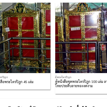
Add to
Add
Wishlist
Wish
ไตรปิฏก
ตู้พระไตรปิฏก
ตู้หนังสือชุดพระไตรปิฎก 100 เล่ม ล
ังสือพระไตรปิฎก 45 เล่ม
ไทยประดับลายทองงดงาม