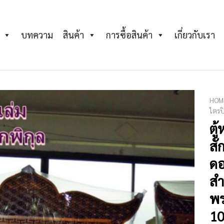
บทความ
สินค้า
การซื้อสินค้า
เกี่ยวกับเรา
HOM
ไตรป
ตู้
Add to
Wishlist
สั
ดอ
สำ
พร
10