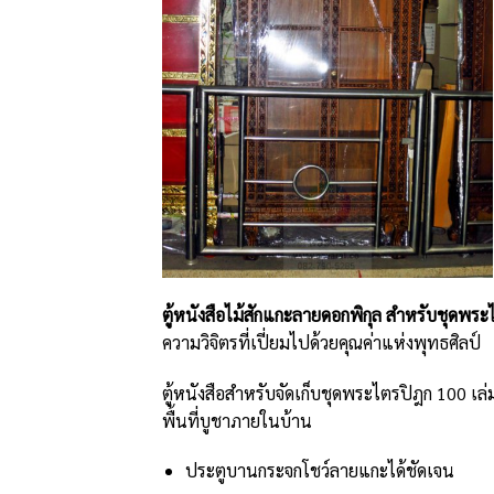
ตู้หนังสือไม้สักแกะลายดอกพิกุล สำหรับชุดพระ
ความวิจิตรที่เปี่ยมไปด้วยคุณค่าแห่งพุทธศิลป์
ตู้หนังสือสำหรับจัดเก็บชุดพระไตรปิฎก 100 เล
พื้นที่บูชาภายในบ้าน
ประตูบานกระจกโชว์ลายแกะได้ชัดเจน