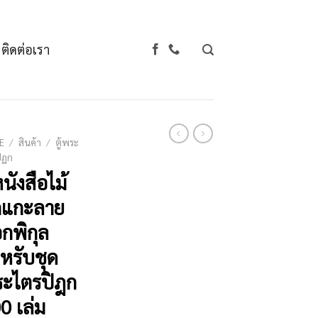
ติดต่อเรา
E
/
สินค้า
/
ตู้พระ
ิฏก
หนังสือไม้
กแกะลาย
กพิกุล
หรับชุด
ะไตรปิฎก
0 เล่ม