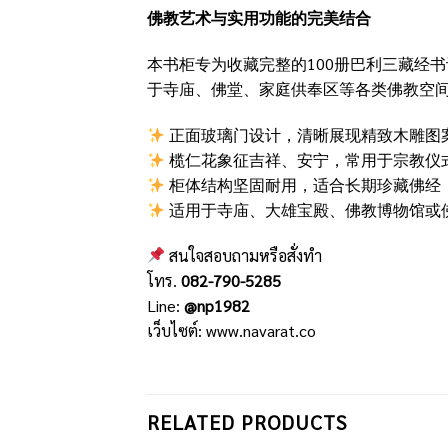
佛教艺术与实用功能的完美结合
本书柜专为收藏完整的100册巴利三藏经书
于寺庙、佛堂、家庭供奉区等各类佛教空
正面玻璃门设计，清晰展现精致木雕图
榄仁花象征吉祥、安宁，常用于宗教仪
柜体结构坚固耐用，适合长期珍藏佛经
适用于寺庙、大雄宝殿、佛教博物馆或
สนใจสอบถามหรือสั่งทำ
โทร.
082-790-5285
Line:
@np1982
เว็บไซต์:
www.navarat.co
RELATED PRODUCTS