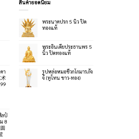
สินค้ายอดนิยม
พระนาคปรก 5 นิ้ว ปิด
ทองแท้
พระอินเดียประธานพร 5
นิ้ว ปิดทองแท้
าคา
รูปหล่อหมอชีวกโกมารภัจ
艺术
จ์ (ทูโทน ขาว-ทอง)
99
ิลป์
ลม 8
」圆
篮