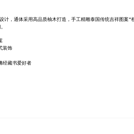
设计，通体采用高品质柚木打造，手工精雕泰国传统吉祥图案“榄仁花
间。
案
式装饰
佛经藏书爱好者