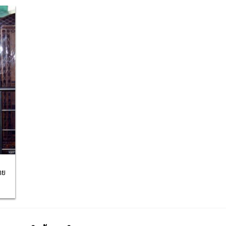
 to
list
าย