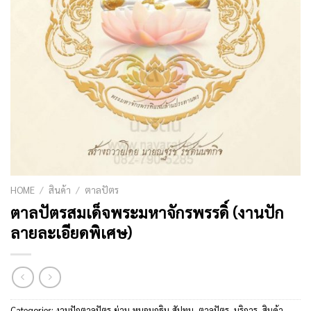
HOME
/
สินค้า
/
ตาลปัตร
ตาลปัตรสมเด็จพระมหาจักรพรรดิ์ (งานปัก
ลายละเอียดพิเศษ)
Categories:
งานปักตาลปัตร-ย่าม-หมอนกฐิน-สัปทน
,
ตาลปัตร
,
บริการ
,
สินค้า