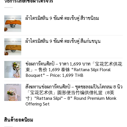
วิธีการเลือกซื้อผ้าไตรจีวร
ผ้าไตรมิสลิน 9 ขัณฑ์ ตะเข็บคู่ สีราชนิยม
ผ้าไตรมิสลิน 9 ขัณฑ์ ตะเข็บคู่ สีแก่นขนุน
ช่อผการัตนศิลป์ – ราคา 1,699 บาท「宝花艺术供花
束」– 售价 1,699 泰铢 “Rattana Silpi Floral
Bouquet” – Price: 1,699 THB
สังฆทานช่อผการัตนศิลป์ – ชุดชะลอมปิ่นโตกลม 8 นิ้ว
「宝花艺术供」圆形便当竹编供僧礼篮（8英
寸）"Rattana Silpi" – 8” Round Premium Monk
Offering Set
สินค้ายอดนิยม