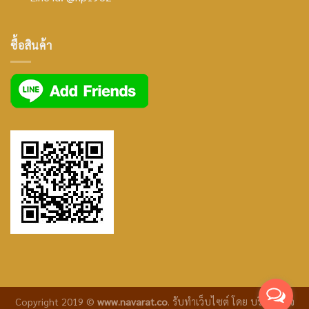
icon
facebook
ซื้อสินค้า
icon
Copyright 2019 ©
www.navarat.co
.
รับทำเว็บไซต์
โดย บริษัท ซีเจ