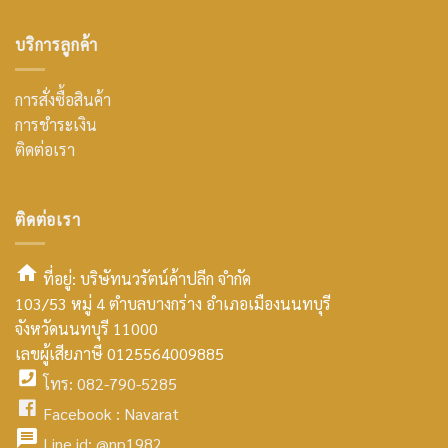
บริการลูกค้า
การสั่งซื้อสินค้า
การชำระเงิน
ติดต่อเรา
ติดต่อเรา
ที่อยู่: บริษัทนวรัตน์ค้าปลีก จำกัด
103/53 หมู่ 4 ตำบลบางกร่าง อำเภอเมืองนนทบุรี
smt2
จังหวัดนนทบุรี 11000
home
เลขผู้เสียภาษี 0125564009885
โทร: 082-790-5285
icon
facebook
Facebook :
Navarat
facebook
icon
Line id:
@np1982