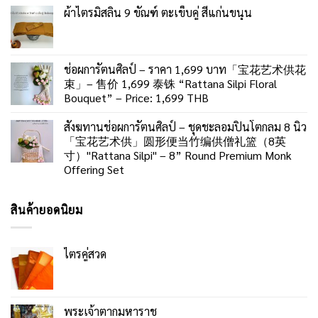
ผ้าไตรมิสลิน 9 ขัณฑ์ ตะเข็บคู่ สีแก่นขนุน
ช่อผการัตนศิลป์ – ราคา 1,699 บาท「宝花艺术供花
束」– 售价 1,699 泰铢 “Rattana Silpi Floral
Bouquet” – Price: 1,699 THB
สังฆทานช่อผการัตนศิลป์ – ชุดชะลอมปิ่นโตกลม 8 นิ้ว
「宝花艺术供」圆形便当竹编供僧礼篮（8英
寸）"Rattana Silpi" – 8” Round Premium Monk
Offering Set
สินค้ายอดนิยม
ไตรคู่สวด
พระเจ้าตากมหาราช