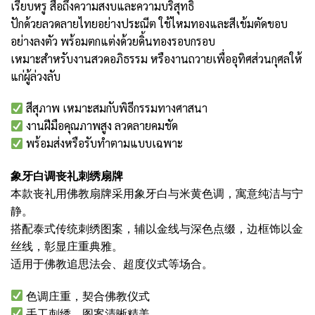
เรียบหรู สื่อถึงความสงบและความบริสุทธิ์
ปักด้วยลวดลายไทยอย่างประณีต ใช้ไหมทองและสีเข้มตัดขอบ
อย่างลงตัว พร้อมตกแต่งด้วยดิ้นทองรอบกรอบ
เหมาะสำหรับงานสวดอภิธรรม หรืองานถวายเพื่ออุทิศส่วนกุศลให้
แก่ผู้ล่วงลับ
สีสุภาพ เหมาะสมกับพิธีกรรมทางศาสนา
งานฝีมือคุณภาพสูง ลวดลายคมชัด
พร้อมส่งหรือรับทำตามแบบเฉพาะ
象牙白调丧礼刺绣扇牌
本款丧礼用佛教扇牌采用象牙白与米黄色调，寓意纯洁与宁
静。
搭配泰式传统刺绣图案，辅以金线与深色点缀，边框饰以金
丝线，彰显庄重典雅。
适用于佛教追思法会、超度仪式等场合。
色调庄重，契合佛教仪式
手工刺绣，图案清晰精美