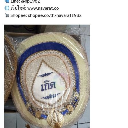
Line:
@np1982
เว็บไซต์:
www.navarat.co
Shopee:
shopee.co.th/navarat1982