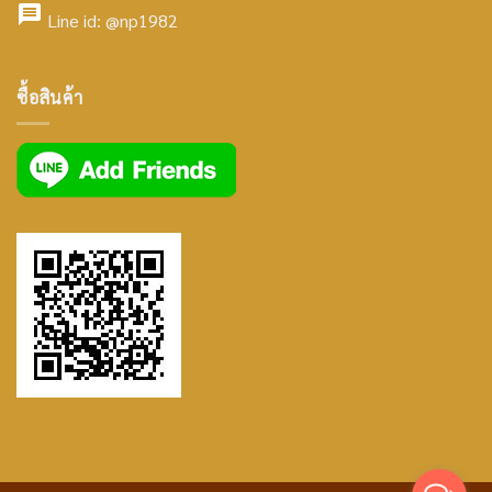
facebook
icon
Line id:
@np1982
icon
facebook
ซื้อสินค้า
icon