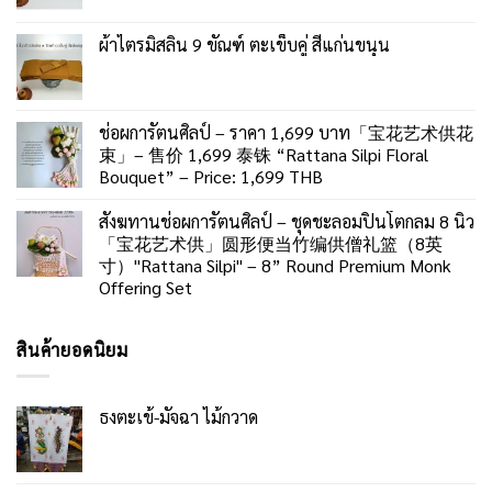
ผ้าไตรมิสลิน 9 ขัณฑ์ ตะเข็บคู่ สีแก่นขนุน
ช่อผการัตนศิลป์ – ราคา 1,699 บาท「宝花艺术供花
束」– 售价 1,699 泰铢 “Rattana Silpi Floral
Bouquet” – Price: 1,699 THB
สังฆทานช่อผการัตนศิลป์ – ชุดชะลอมปิ่นโตกลม 8 นิ้ว
「宝花艺术供」圆形便当竹编供僧礼篮（8英
寸）"Rattana Silpi" – 8” Round Premium Monk
Offering Set
สินค้ายอดนิยม
ธงตะเข้-มัจฉา ไม้กวาด