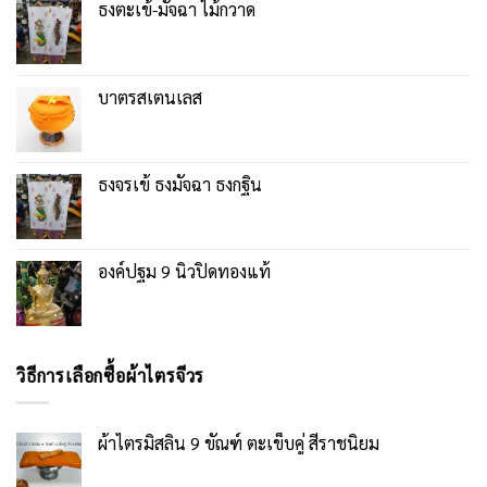
ธงตะเข้-มัจฉา ไม้กวาด
บาตรสเตนเลส
ธงจรเข้ ธงมัจฉา ธงกฐิน
องค์ปฐม 9 นิ้วปิดทองแท้
วิธีการเลือกซื้อผ้าไตรจีวร
ผ้าไตรมิสลิน 9 ขัณฑ์ ตะเข็บคู่ สีราชนิยม