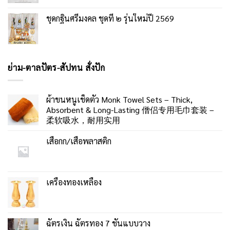
ชุดกฐินศรีมงคล ชุดที่ ๒ รุ่นใหม่ปี 2569
ย่าม-ตาลปัตร-สัปทน สั่งปัก
ผ้าขนหนูเช็ดตัว Monk Towel Sets – Thick,
Absorbent & Long-Lasting 僧侣专用毛巾套装 –
柔软吸水，耐用实用
เสื่อกก/เสื่อพลาสติก
เครื่องทองเหลือง
ฉัตรเงิน ฉัตรทอง 7 ชั้นแบบวาง