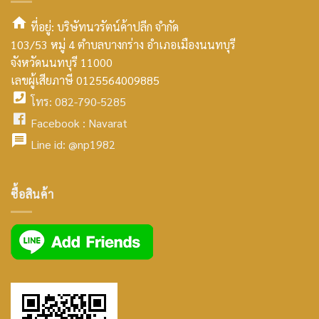
ที่อยู่: บริษัทนวรัตน์ค้าปลีก จำกัด
103/53 หมู่ 4 ตำบลบางกร่าง อำเภอเมืองนนทบุรี
smt2
จังหวัดนนทบุรี 11000
home
เลขผู้เสียภาษี 0125564009885
โทร: 082-790-5285
icon
facebook
Facebook :
Navarat
facebook
icon
Line id:
@np1982
icon
facebook
ซื้อสินค้า
icon