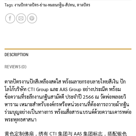
Tags:
งานปักตาลปัตร-ย่าม-หมอนกฐิน-สัปทน
,
ตาลปัตร
DESCRIPTION
REVIEWS (0)
ตาลปัตรงานปักสีเหลืองสดใส พร้อมลายกรอบลายไทยสีเงิน ปัก
โลโก้บริษัท CTI Group และ AAS Group อย่างประณีต พร้อม
ข้อความที่ระลึกงานกฐินสามัคคี ประจำปี 2566 ณ วัดพ่อพลอยวิ
หาราม เหมาะสำหรับองค์กรหรือหน่วยงานที่ต้องการถวายผ้ากฐิน
ร่วมบุญอย่างเป็นทางการ พร้อมสื่อสารแบรนด์ด้วยความเคารพต่อ
พระพุทธศาสนา
黄色定制佛扇，绣有 CTI 集团与 AAS 集团标志，搭配银色