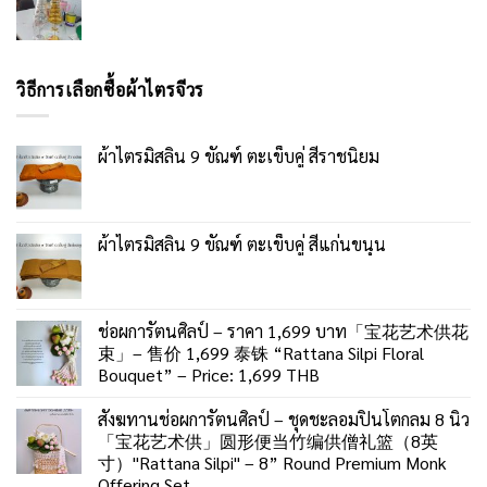
วิธีการเลือกซื้อผ้าไตรจีวร
ผ้าไตรมิสลิน 9 ขัณฑ์ ตะเข็บคู่ สีราชนิยม
ผ้าไตรมิสลิน 9 ขัณฑ์ ตะเข็บคู่ สีแก่นขนุน
ช่อผการัตนศิลป์ – ราคา 1,699 บาท「宝花艺术供花
束」– 售价 1,699 泰铢 “Rattana Silpi Floral
Bouquet” – Price: 1,699 THB
สังฆทานช่อผการัตนศิลป์ – ชุดชะลอมปิ่นโตกลม 8 นิ้ว
「宝花艺术供」圆形便当竹编供僧礼篮（8英
寸）"Rattana Silpi" – 8” Round Premium Monk
Offering Set