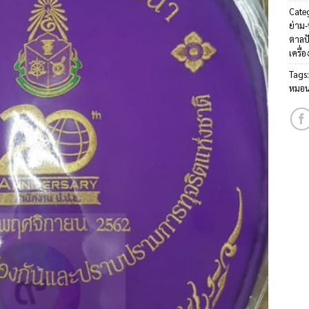
Cate
ย่าม
ตาลป
เครื่อ
Tags
หมอน