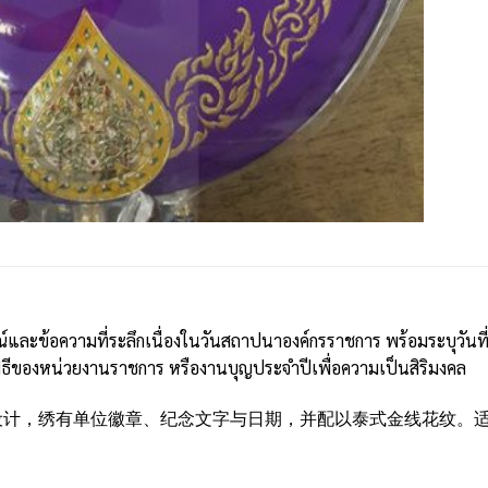
ษณ์และข้อความที่ระลึกเนื่องในวันสถาปนาองค์กรราชการ พร้อมระบุวั
ีของหน่วยงานราชการ หรืองานบุญประจำปีเพื่อความเป็นสิริมงคล
设计，绣有单位徽章、纪念文字与日期，并配以泰式金线花纹。