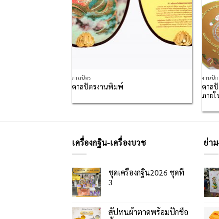
มอนกฐิน-สัปทน
ตาลปัตร
งานปั
ตาลปั
รรมจักรใหญ่
ตาลปัตรงานพิมพ์
ภายใน
เครื่องกฐิน-เครื่องบวช
ย่าม
ชุดเครื่องกฐิน2026 ชุดที่
3
สัปทนผ้าตาดพร้อมปักชื่อ