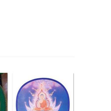
 to
Add to
list
Wishlist