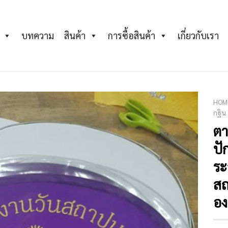
บทความ
สินค้า
การซื้อสินค้า
เกี่ยวกับเรา
HOM
กฐิน
ตา
Add to
Wishlist
ปัก
ระ
ส
อง