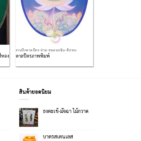
งานปักตาลปัตร-ย่าม-หมอนกฐิน-สัปทน
สีทอง
ตาลปัตรภาพพิมพ์
สินค้ายอดนิยม
ธงตะเข้-มัจฉา ไม้กวาด
บาตรสเตนเลส