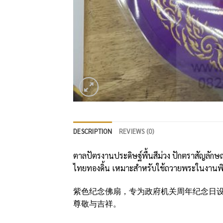
DESCRIPTION
REVIEWS (0)
ตาลปัตรงานประดิษฐ์พื้นสีม่วง ปักตราสัญลัก
ไทยทองดิ้น เหมาะสำหรับใช้ถวายพระในงานพิธ
紫色纪念佛扇，专为政府机关周年纪念日
尊敬与吉祥。