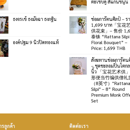
ตะเข็บคู่ สีแก่นขนุน
ธงจรเข้ ธงมัจฉา ธงกฐิน
ช่อผการัตนศิลป์ – ร
1,699 บาท「宝花
供花束」– 售价 1,6
泰铢 “Rattana Silpi
องค์ปฐม 9 นิ้วปิดทองแท้
Floral Bouquet” –
Price: 1,699 THB
สังฆทานช่อผการัตนศ
– ชุดชะลอมปิ่นโตก
นิ้ว 「宝花艺术供
形便当竹编供僧礼
（8英寸）"Rattan
Silpi" – 8” Round
Premium Monk Offe
Set
ารลูกค้า
ติดต่อเรา