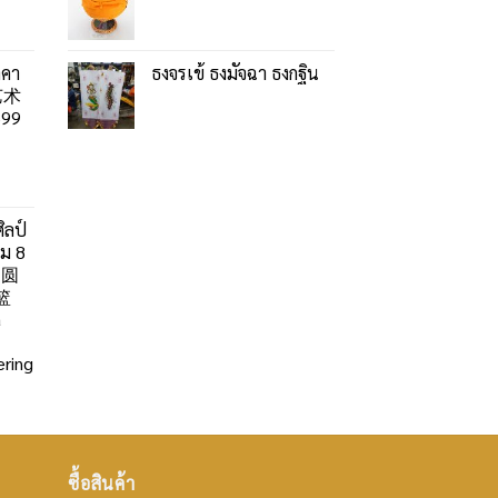
าคา
ธงจรเข้ ธงมัจฉา ธงกฐิน
艺术
99
ิลป์
ลม 8
」圆
篮
a
ring
ซื้อสินค้า