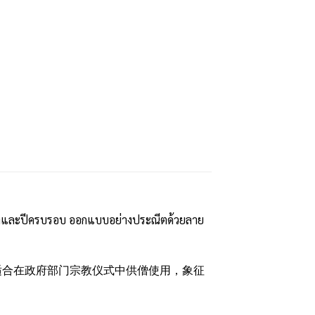
นที่และปีครบรอบ ออกแบบอย่างประณีตด้วยลาย
适合在政府部门宗教仪式中供僧使用，象征