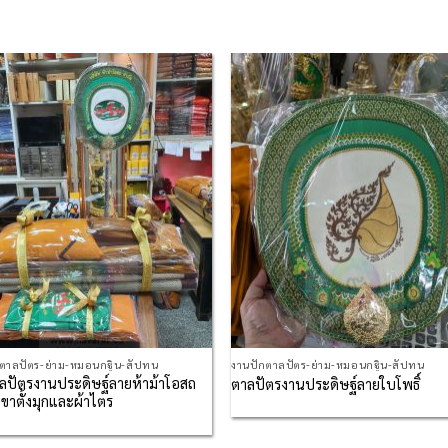
Add to
Add
Wishlist
Wish
กตาลปัตร-ย่าม-หมอนกฐิน-สัปทน
งานปักตาลปัตร-ย่าม-หมอนกฐิน-สัปทน
ลปัตรงานประดิษฐ์ลายห้าม้าโอสถ
ตาลปัตรงานประดิษฐ์ลายใบโพธิ์
ขาตั้งมุกและผ้าไตร