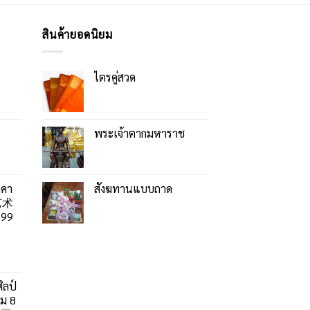
สินค้ายอดนิยม
ไตรคู่สวด
พระเจ้าตากมหาราช
าคา
สังฆทานแบบถาด
艺术
99
ิลป์
ลม 8