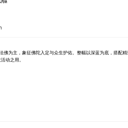
มชัด
า
护法佛为主，象征佛陀入定与众生护佑。整幅以深蓝为底，搭配精
教活动之用。