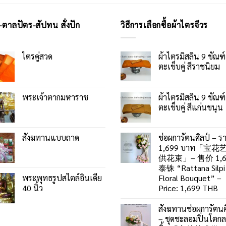
-ตาลปัตร-สัปทน สั่งปัก
วิธีการเลือกซื้อผ้าไตรจีวร
ไตรคู่สวด
ผ้าไตรมิสลิน 9 ขัณฑ์
ตะเข็บคู่ สีราชนิยม
พระเจ้าตากมหาราช
ผ้าไตรมิสลิน 9 ขัณฑ์
ตะเข็บคู่ สีแก่นขนุน
สังฆทานแบบถาด
ช่อผการัตนศิลป์ – ร
1,699 บาท「宝花
供花束」– 售价 1,6
泰铢 “Rattana Silpi
พระพุทธรูปสไตล์อินเดีย
Floral Bouquet” –
40 นิ้ว
Price: 1,699 THB
สังฆทานช่อผการัตนศ
– ชุดชะลอมปิ่นโตก