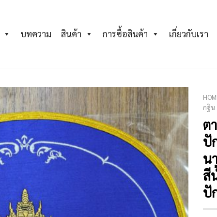
บทความ
สินค้า
การซื้อสินค้า
เกี่ยวกับเรา
HOM
กฐิน
ตา
Add to
Wishlist
ปั
นา
สี
ปั