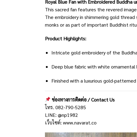
Royal Blue Fan with Embroidered Buddha u
This sacred fan features the revered imag
The embroidery in shimmering gold thread st
monks or as part of important Buddhist ritu
Product Highlights:
Intricate gold embroidery of the Buddh
Deep blue fabric with white ornamental
Finished with a luxurious gold-patterned
ช่องทางการติดต่อ / Contact Us
โทร. 082-790-5285
LINE: @np1982
เว็บไซต์:
www.navarat.co