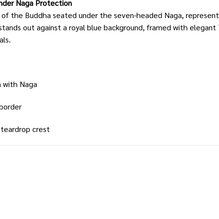
nder Naga Protection
e of the Buddha seated under the seven-headed Naga, representi
ands out against a royal blue background, framed with elegant Th
als.
a with Naga
 border
 teardrop crest