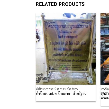
RELATED PRODUCTS
Add to
Add to
Wishlist
Wishlist
มอนกฐิน-สัปทน
ทำป้ายบทสวด-ป้ายคาถา-คำอธิฐาน
งานปั
ชุดตา
์ลายธรรมจักรใหญ่
ทำป้ายบทสวด-ป้ายคาถา-คำอธิฐาน
พร้อม