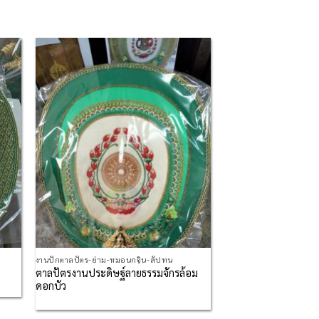
 to
Add to
list
Wishlist
งานปักตาลปัตร-ย่าม-หมอนกฐิน-สัปทน
ตาลปัตรงานประดิษฐ์ลายธรรมจักรล้อม
ดอกบัว