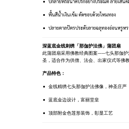
ปักลายพระนาคปรกอย่างประณีต ลายเส้นค
พื้นสีน้ำเงินเข้ม ตัดขอบด้วยไหมทอง
ปลายตาลปัตรประดับลายฉลุทองอ่อนหรูหร
深蓝底金线刺绣「那伽护法佛」蒲团扇
此蒲团扇采用佛教经典图案——七头那伽
圣，适合作为供僧、法会、出家仪式等佛
产品特色：
金线精绣七头那伽护法佛像，神圣庄严
蓝底金边设计，富丽堂皇
顶部附金色莲形装饰，彰显工艺