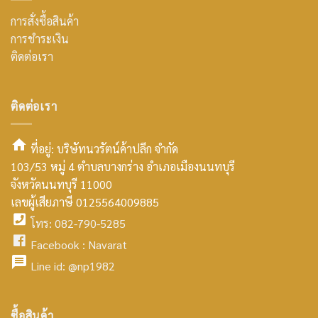
การสั่งซื้อสินค้า
การชำระเงิน
ติดต่อเรา
ติดต่อเรา
ที่อยู่: บริษัทนวรัตน์ค้าปลีก จำกัด
103/53 หมู่ 4 ตำบลบางกร่าง อำเภอเมืองนนทบุรี
smt2
จังหวัดนนทบุรี 11000
home
เลขผู้เสียภาษี 0125564009885
โทร: 082-790-5285
icon
facebook
Facebook :
Navarat
facebook
icon
Line id:
@np1982
icon
facebook
ซื้อสินค้า