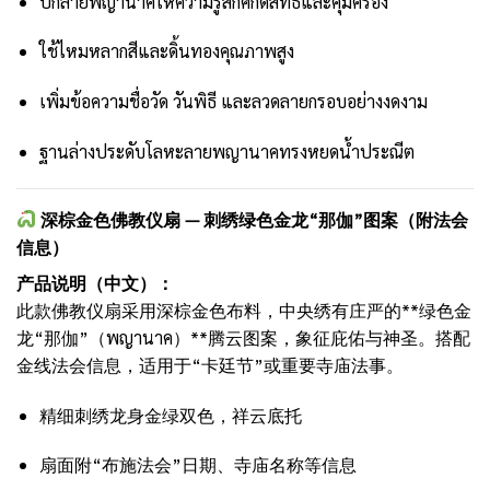
ปักลายพญานาคให้ความรู้สึกศักดิ์สิทธิ์และคุ้มครอง
ใช้ไหมหลากสีและดิ้นทองคุณภาพสูง
เพิ่มข้อความชื่อวัด วันพิธี และลวดลายกรอบอย่างงดงาม
ฐานล่างประดับโลหะลายพญานาคทรงหยดน้ำประณีต
深棕金色佛教仪扇 — 刺绣绿色金龙“那伽”图案（附法会
信息）
产品说明（中文）：
此款佛教仪扇采用深棕金色布料，中央绣有庄严的**绿色金
龙“那伽”（พญานาค）**腾云图案，象征庇佑与神圣。搭配
金线法会信息，适用于“卡廷节”或重要寺庙法事。
精细刺绣龙身金绿双色，祥云底托
扇面附“布施法会”日期、寺庙名称等信息