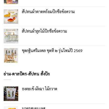
สัปทนผ้าตาดพร้อมปักชื่อข้อความ
สัปทนผ้าลูกไม้ปักชื่อข้อความ
ชุดกฐินศรีมงคล ชุดที่ ๒ รุ่นใหม่ปี 2569
ย่าม-ตาลปัตร-สัปทน สั่งปัก
ธงตะเข้-มัจฉา ไม้กวาด
บาตรสเตนเลส