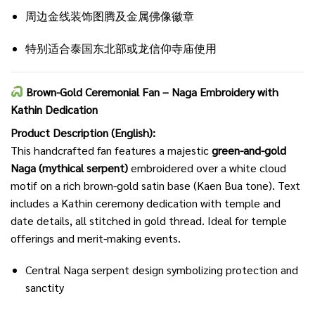
周边金线装饰图腾及金属佛像徽章
特别适合泰国东北部或龙信仰寺庙使用
Brown-Gold Ceremonial Fan – Naga Embroidery with
Kathin Dedication
Product Description (English):
This handcrafted fan features a majestic
green-and-gold
Naga (mythical serpent)
embroidered over a white cloud
motif on a rich brown-gold satin base (Kaen Bua tone). Text
includes a Kathin ceremony dedication with temple and
date details, all stitched in gold thread. Ideal for temple
offerings and merit-making events.
Central Naga serpent design symbolizing protection and
sanctity