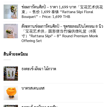
ช่อผการัตนศิลป์ – ราคา 1,699 บาท「宝花艺术供花
束」– 售价 1,699 泰铢 “Rattana Silpi Floral
Bouquet” – Price: 1,699 THB
สังฆทานช่อผการัตนศิลป์ – ชุดชะลอมปิ่นโตกลม 8 นิ้ว
「宝花艺术供」圆形便当竹编供僧礼篮（8英
寸）"Rattana Silpi" – 8” Round Premium Monk
Offering Set
สินค้ายอดนิยม
ธงตะเข้-มัจฉา ไม้กวาด
บาตรสเตนเลส