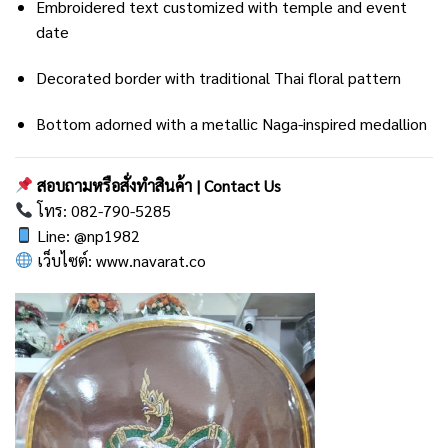
Embroidered text customized with temple and event
date
Decorated border with traditional Thai floral pattern
Bottom adorned with a metallic Naga-inspired medallion
สอบถามหรือสั่งทำสินค้า | Contact Us
โทร: 082-790-5285
Line:
@np1982
เว็บไซต์:
www.navarat.co