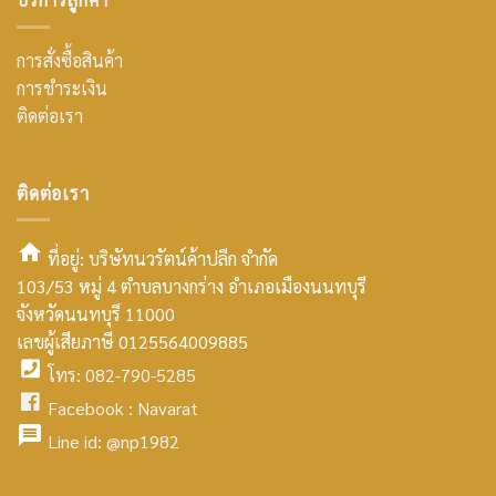
การสั่งซื้อสินค้า
การชำระเงิน
ติดต่อเรา
ติดต่อเรา
ที่อยู่: บริษัทนวรัตน์ค้าปลีก จำกัด
103/53 หมู่ 4 ตำบลบางกร่าง อำเภอเมืองนนทบุรี
smt2
จังหวัดนนทบุรี 11000
home
เลขผู้เสียภาษี 0125564009885
โทร: 082-790-5285
icon
facebook
Facebook :
Navarat
facebook
icon
Line id:
@np1982
icon
facebook