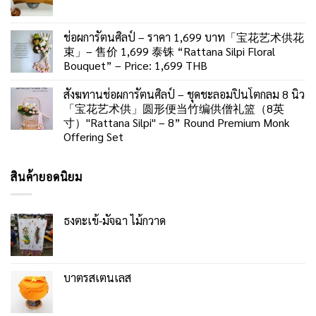
ช่อผการัตนศิลป์ – ราคา 1,699 บาท「宝花艺术供花
束」– 售价 1,699 泰铢 “Rattana Silpi Floral
Bouquet” – Price: 1,699 THB
สังฆทานช่อผการัตนศิลป์ – ชุดชะลอมปิ่นโตกลม 8 นิ้ว
「宝花艺术供」圆形便当竹编供僧礼篮（8英
寸）"Rattana Silpi" – 8” Round Premium Monk
Offering Set
สินค้ายอดนิยม
ธงตะเข้-มัจฉา ไม้กวาด
บาตรสเตนเลส