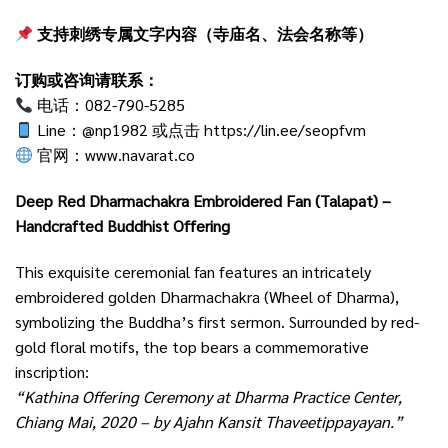
支持刺绣专属文字内容（寺庙名、法会名称等）
订购或咨询请联系：
电话：082-790-5285
Line：@np1982 或点击
https://lin.ee/seopfvm
官网：
www.navarat.co
Deep Red Dharmachakra Embroidered Fan (Talapat) –
Handcrafted Buddhist Offering
This exquisite ceremonial fan features an intricately
embroidered golden Dharmachakra (Wheel of Dharma),
symbolizing the Buddha’s first sermon. Surrounded by red-
gold floral motifs, the top bears a commemorative
inscription:
“Kathina Offering Ceremony at Dharma Practice Center,
Chiang Mai, 2020 – by Ajahn Kansit Thaveetippayayan.”