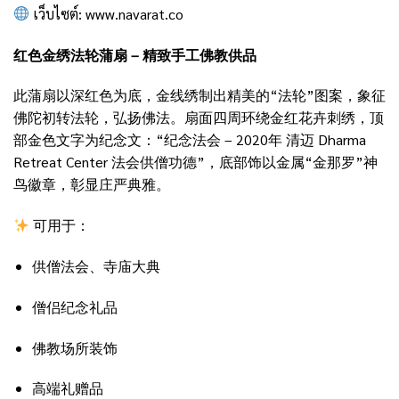
เว็บไซต์:
www.navarat.co
红色金绣法轮蒲扇 – 精致手工佛教供品
此蒲扇以深红色为底，金线绣制出精美的“法轮”图案，象征
佛陀初转法轮，弘扬佛法。扇面四周环绕金红花卉刺绣，顶
部金色文字为纪念文：“纪念法会 – 2020年 清迈 Dharma
Retreat Center 法会供僧功德”，底部饰以金属“金那罗”神
鸟徽章，彰显庄严典雅。
可用于：
供僧法会、寺庙大典
僧侣纪念礼品
佛教场所装饰
高端礼赠品