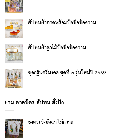
สัปทนผ้าตาดพร้อมปักชื่อข้อความ
สัปทนผ้าลูกไม้ปักชื่อข้อความ
ชุดกฐินศรีมงคล ชุดที่ ๒ รุ่นใหม่ปี 2569
ย่าม-ตาลปัตร-สัปทน สั่งปัก
ธงตะเข้-มัจฉา ไม้กวาด